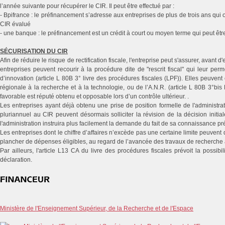
l’année suivante pour récupérer le CIR. Il peut être effectué par :
- Bpifrance : le préfinancement s’adresse aux entreprises de plus de trois ans qu
CIR évalué
- une banque : le préfinancement est un crédit à court ou moyen terme qui peut être
SÉCURISATION DU CIR
Afin de réduire le risque de rectification fiscale, l'entreprise peut s'assurer, avant 
entreprises peuvent recourir à la procédure dite de "rescrit fiscal" qui leur perm
d’innovation (article L 80B 3° livre des procédures fiscales (LPF)). Elles peuvent
régionale à la recherche et à la technologie, ou de l’A.N.R. (article L 80B 3°bis
favorable est réputé obtenu et opposable lors d’un contrôle ultérieur. .
Les entreprises ayant déjà obtenu une prise de position formelle de l'administrati
pluriannuel au CIR peuvent désormais solliciter la révision de la décision initi
l'administration instruira plus facilement la demande du fait de sa connaissance pr
Les entreprises dont le chiffre d’affaires n’excède pas une certaine limite peuven
plancher de dépenses éligibles, au regard de l’avancée des travaux de recherche 
Par ailleurs, l'article L13 CA du livre des procédures fiscales prévoit la possibi
déclaration.
Ministère de l'Enseignement Supérieur, de la Recherche et de l'Espace