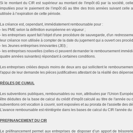
Si le montant du CIR est supérieur au montant de l'impôt dû par la société, cell
imputées pour le paiement de l’impôt dû au titre des trois années suivant celle 
utilisée à l’expiration de cette période.
La créance est, cependant, immédiatement remboursable pour :
- les PME selon la définition européenne en vigueur ;
- les entreprises ayant fait l'objet d'une procédure de sauvegarde, d'un redresse
leur créance non utilisée à compter de la date du jugement qui a ouvert ces procéd
- les Jeunes entreprises innovantes (JEI) ;
- les entreprises nouvelles (celles-ci peuvent demander le remboursement immédiat
quatre années suivantes) répondant à certaines conditions.
Les entreprises créées depuis moins de deux ans qui sollicitent le remboursemen
l'appui de leur demande les pièces justificatives attestant de la réalité des dépen
RÈGLES DE CUMUL
Les subventions publiques, remboursables ou non, attribuées par l'Union Européenne,
être déduites de la base de calcul du crédit d'impôt calculé au titre de l'année 
subventions ont vocation à couvrir, sont exposées et au prorata de l'assiette des 
L’avance remboursable est réintégrée dans les bases de calcul du CIR l'année d
PREFINANCEMENT DU CIR
Le préfinancement permet aux entreprises de disposer d’un apport de trésorer