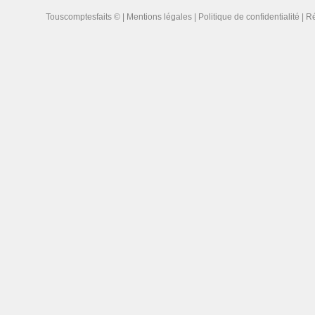
Touscomptesfaits © |
Mentions légales
|
Politique de confidentialité
| Ré