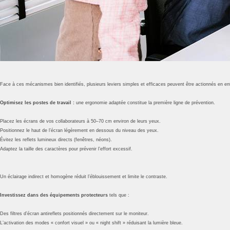
Face à ces mécanismes bien identifiés, plusieurs leviers simples et efficaces peuvent être actionnés en entr
Optimisez les postes de travail :
une ergonomie adaptée constitue la première ligne de prévention.
Placez les écrans de vos collaborateurs à 50–70 cm environ de leurs yeux.
Positionnez le haut de l’écran légèrement en dessous du niveau des yeux.
Évitez les reflets lumineux directs (fenêtres, néons).
Adaptez la taille des caractères pour prévenir l’effort excessif.
Un éclairage indirect et homogène réduit l’éblouissement et limite le contraste.
Investissez dans des équipements protecteurs
tels que :
Des filtres d’écran antireflets positionnés directement sur le moniteur.
L’activation des modes « confort visuel » ou « night shift » réduisant la lumière bleue.