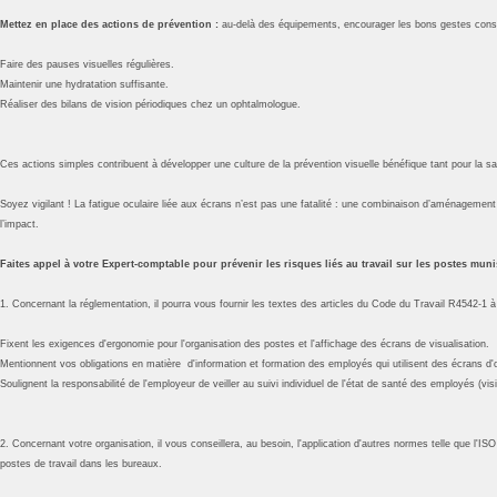
Mettez en place des actions de prévention :
au-delà des équipements, encourager les bons gestes cons
Faire des pauses visuelles régulières.
Maintenir une hydratation suffisante.
Réaliser des bilans de vision périodiques chez un ophtalmologue.
Ces actions simples contribuent à développer une culture de la prévention visuelle bénéfique tant pour la 
Soyez vigilant ! La fatigue oculaire liée aux écrans n’est pas une fatalité : une combinaison d’aménageme
l’impact.
Faites appel à votre Expert-comptable pour prévenir les risques liés au travail sur les postes muni
1. Concernant la réglementation, il pourra vous fournir les textes des articles du Code du Travail R4542-1 
Fixent les exigences d'ergonomie pour l'organisation des postes et l'affichage des écrans de visualisation.
Mentionnent vos obligations en matière d'information et formation des employés qui utilisent des écrans d'o
Soulignent la responsabilité de l'employeur de veiller au suivi individuel de l'état de santé des employés (
2. Concernant votre organisation, il vous conseillera, au besoin, l'application d'autres normes telle que l'I
postes de travail dans les bureaux.