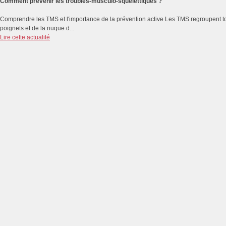
Comment prévenir les troubles-musculo-squelettiques ?
Comprendre les TMS et l'importance de la prévention active Les TMS regroupent to
poignets et de la nuque d...
Lire cette actualité