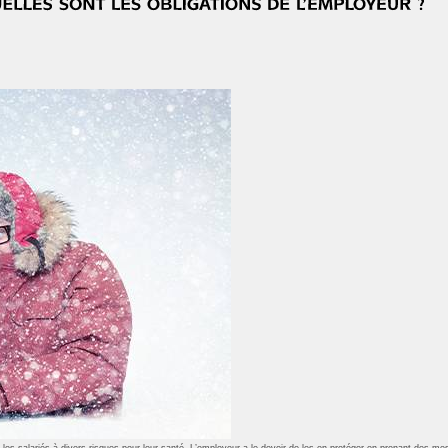
es salariés à divers risques pour leur santé. L’employeur a le devoir de les en protéger en prenant des mesu