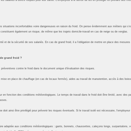
es situations inconfortables voire dangereuses en raison du froid. On pense évidemment aux métiers qui s’e
 constituent également un risque, de même que les trajets domicile-travail en cas de neige ou de verglas.
é et de la sécurité de ses salariés. En cas de grand froid, il a l’obligation de mettre en place des mesures
 de grand froid ?
s préventives contre le froid dans le document unique d’évaluation des risques.
il : mise en place de chauffage (en cas de locaux fermés), aides au travail de manutention, accès à des b
ieur en fonction des conditions météorologiques. Le temps de travail dans le froid doit être limité, avec des
asses.
groupe doit ainsi être privilégié pour prévenir les risques éventuels. Si le travail isolé est nécessaire, l’emplo
taire adaptée aux conditions météorologiques : gants, bonnets, chaussettes, caleçons longs, surpantalons, v