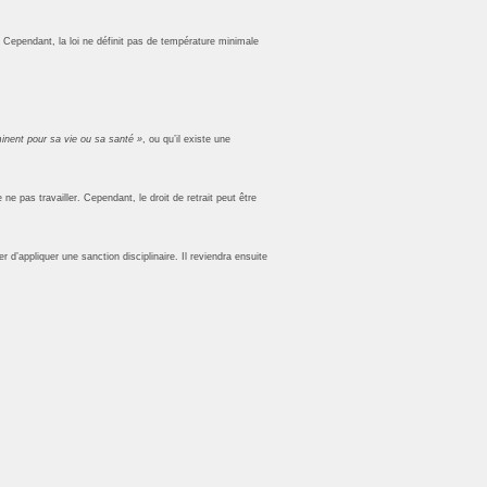
Cependant, la loi ne définit pas de température minimale
inent pour sa vie ou sa santé »
, ou qu’il existe une
ne pas travailler. Cependant, le droit de retrait peut être
r d’appliquer une sanction disciplinaire. Il reviendra ensuite