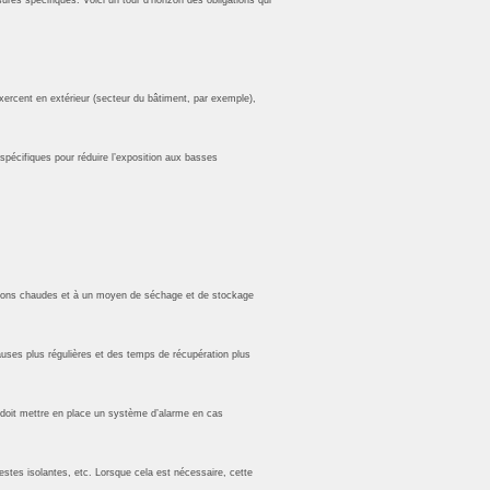
xercent en extérieur (secteur du bâtiment, par exemple),
 spécifiques pour réduire l’exposition aux basses
oissons chaudes et à un moyen de séchage et de stockage
 pauses plus régulières et des temps de récupération plus
yeur doit mettre en place un système d’alarme en cas
estes isolantes, etc. Lorsque cela est nécessaire, cette