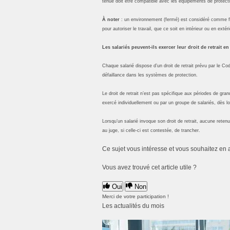
tenue doit être compatible avec les équipements de protectio
À noter
: un environnement (fermé) est considéré comme fr
pour autoriser le travail, que ce soit en intérieur ou en extéri
Les salariés peuvent-ils exercer leur droit de retrait e
Chaque salarié dispose d’un droit de retrait prévu par le Code
défaillance dans les systèmes de protection.
Le droit de retrait n’est pas spécifique aux périodes de grand
exercé individuellement ou par un groupe de salariés, dès 
Lorsqu’un salarié invoque son droit de retrait, aucune retenue
au juge, si celle-ci est contestée, de trancher.
Ce sujet vous intéresse et vous souhaitez en 
Vous avez trouvé cet article utile ?
Oui
Non
Merci de votre participation !
Les actualités du mois