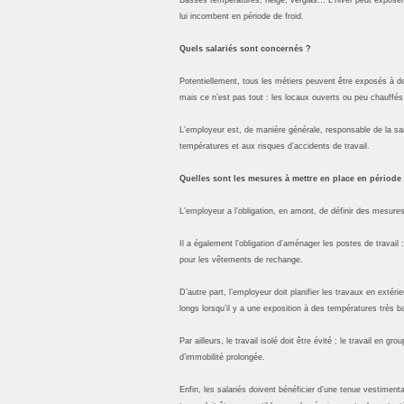
lui incombent en période de froid.
Quels salariés sont concernés ?
Potentiellement, tous les métiers peuvent être exposés à d
mais ce n’est pas tout : les locaux ouverts ou peu chauffés
L’employeur est, de manière générale, responsable de la sant
températures et aux risques d’accidents de travail.
Quelles sont les mesures à mettre en place en période
L’employeur a l’obligation, en amont, de définir des mesure
Il a également l’obligation d’aménager les postes de trava
pour les vêtements de rechange.
D’autre part, l’employeur doit planifier les travaux en extér
longs lorsqu’il y a une exposition à des températures très b
Par ailleurs, le travail isolé doit être évité ; le travail en 
d’immobilité prolongée.
Enfin, les salariés doivent bénéficier d’une tenue vestimen