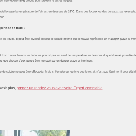
n individuelle (EPI) prévus pour prévenir d’autres risques.
oid lorsque la température de l’air est en dessous de 18°C. Dans des locaux ou des bureaux, par exemple. 
eur.
n période de froid ?
 du travail. Il peut être invoqué lorsque le salarié estime que le travail représente un
« danger grave et imm
 froid : nous l’avons vu, la loi ne prévoit pas un seuil de température en dessous duquel il serait possible de 
lors que chacun d'eux pense être menacé par un danger grave et imminent.
 de salaire ne peut être effectuée. Mais si l’employeur estime que le retrait n’est pas légitime, il peut décide
avoir plus,
prenez un rendez vous avec votre Expert-comptable