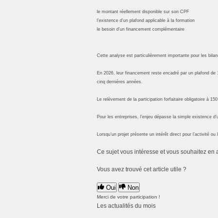
le montant réellement disponible sur son CPF
l’existence d’un plafond applicable à la formation
le besoin d’un financement complémentaire
Cette analyse est particulièrement importante pour les bil
En 2026, leur financement reste encadré par un plafond de 1
cinq dernières années.
Le relèvement de la participation forfaitaire obligatoire à 15
Pour les entreprises, l’enjeu dépasse la simple existence d’
Lorsqu’un projet présente un intérêt direct pour l’activité 
Ce sujet vous intéresse et vous souhaitez en 
Vous avez trouvé cet article utile ?
Oui
Non
Merci de votre participation !
Les actualités du mois