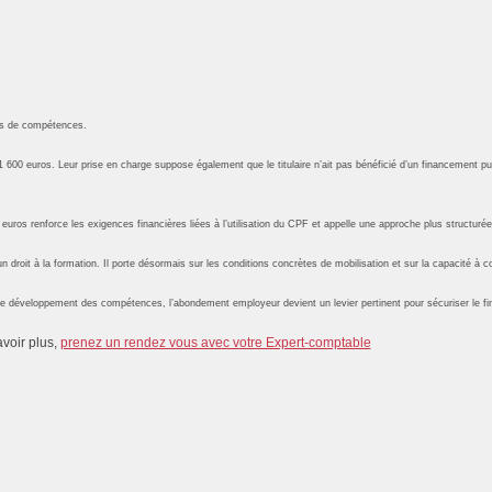
ans de compétences.
 600 euros. Leur prise en charge suppose également que le titulaire n’ait pas bénéficié d’un financement pu
0 euros renforce les exigences financières liées à l’utilisation du CPF et appelle une approche plus structurée
un droit à la formation. Il porte désormais sur les conditions concrètes de mobilisation et sur la capacité à 
ou le développement des compétences, l’abondement employeur devient un levier pertinent pour sécuriser le fin
avoir plus,
prenez un rendez vous avec votre Expert-comptable