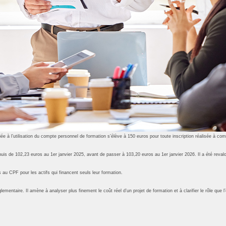
re liée à l’utilisation du compte personnel de formation s’élève à 150 euros pour toute inscription réalisée à co
uis de 102,23 euros au 1er janvier 2025, avant de passer à 103,20 euros au 1er janvier 2026. Il a été revalo
 au CPF pour les actifs qui financent seuls leur formation.
glementaire. Il amène à analyser plus finement le coût réel d’un projet de formation et à clarifier le rôle qu