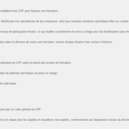
ui mobilisent leur CPF pour financer une formation.
bénéficiant d’un abondement de leur employeur, ainsi que certaines situations spécifiques liées au compt
e niveau de participation évolue, ce qui modifie concrètement le reste à charge pour les bénéficiaires sans 
ace dans la décision de suivre une formation, surtout lorsque d’autres frais restent à financer.
utilisation du CPF selon la nature des actions de formation.
objet de plafonds spécifiques de prise en charge :
ire spécifique
tuent pas un cadre général du CPF.
os est requis pour les salariés et travailleurs non-salariés, conformément aux dispositions issues du décret