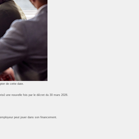
mpter de cette date.
risé une nouvelle fois par le décret du 30 mars 2026.
e l’employeur peut jouer dans son financement.