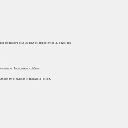
blic ou paritaire pour un bilan de compétences au cours des
.
construire un financement cohérent.
ancement et faciliter le passage à l’action.