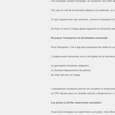
Ces montants restent inchangés. En revanche, leur effet devie
Dès que le coût de la formation dépasse ces plafonds, un co
À cela s’ajoutent les frais annexes, comme le transport ou le
Au final, le reste à charge global augmente et nécessite une
Pourquoi l’entreprise est directement concernée
Pour l’entreprise, il ne s’agit plus seulement de vérifier le s
L’analyse porte désormais sur le coût global de la formation,
la participation forfaitaire obligatoire
un éventuel dépassement de plafond
les frais non pris en charge
L’abondement employeur permet de compléter le financement e
Le CPF devient ainsi un véritable outil de cofinancement, à 
Les points à vérifier avant toute inscription
Avant d’accompagner un salarié dans son projet, trois éléme