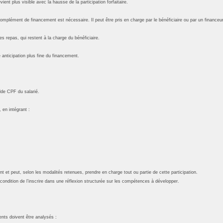
nt plus visible avec la hausse de la participation forfaitaire.
mplément de financement est nécessaire. Il peut être pris en charge par le bénéficiaire ou par un financeur 
s repas, qui restent à la charge du bénéficiaire.
 anticipation plus fine du financement.
olde CPF du salarié.
 en intégrant :
t peut, selon les modalités retenues, prendre en charge tout ou partie de cette participation.
condition de l’inscrire dans une réflexion structurée sur les compétences à développer.
nts doivent être analysés :