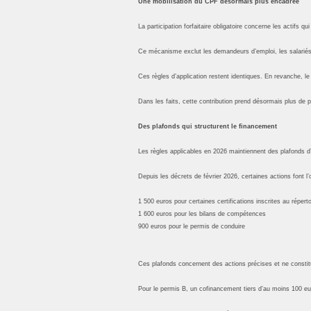
Une mobilisation du CPF désormais plus encadrée
La participation forfaitaire obligatoire concerne les actifs q
Ce mécanisme exclut les demandeurs d’emploi, les salariés 
Ces règles d’application restent identiques. En revanche, l
Dans les faits, cette contribution prend désormais plus de pl
Des plafonds qui structurent le financement
Les règles applicables en 2026 maintiennent des plafonds d’
Depuis les décrets de février 2026, certaines actions font l’
1 500 euros pour certaines certifications inscrites au réperto
1 600 euros pour les bilans de compétences
900 euros pour le permis de conduire
Ces plafonds concernent des actions précises et ne consti
Pour le permis B, un cofinancement tiers d’au moins 100 eur