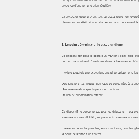
présence d'une rémunération régulière.
La protection dépend avant tout du statut réellement exercé.
pleinement en 2026 et une réforme en cours concernant la d
1. Le point déterminant : le statut juridique
Le dirigeant agit dans le cadre d'un mandat social, alors qu
permet pas à lui seul d'ouvrir des droits à l'assurance chôm
Il existe toutefois une exception, encadrée strictement, lor
Des fonctions techniques distinctes de celles liées à la dire
Une rémunération spécifique à ces fonctions
Un lien de subordination effectif
Ce dispositif ne concerne pas tous les dirigeants. Il est ex
associés uniques d'EURL, les présidents associés uniques 
Il reste en revanche possible, sous conditions, pour les gé
la seule existence d'un contrat.