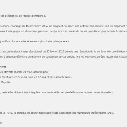
 de création ou de reprise d'entreprise.
ssurance chômage du 15 novembre 2024, un dirigeant qui lance une activité non salariée tout en disposant d
vant être perçu est désormais plafonné, ce qui limite le niveau de cumul possible et peut réduire la durée e
jourd'hui plus encadré et souvent plus limité qu'auparavant.
'accord national interprofessionnel du 25 février 2026 prévoit une réduction de la durée maximale d'indemnis
ours d'adoption définitive au moment de la parution de cet article, fixe les nouvelles durées maximales suivan
ment)
ors Mayotte (contre 24 mois actuellement)
s 55-56 ans et 27 mois pour les 57 ans et plus actuellement)
s Mayotte
mais elles doivent être intégrées dans toute réflexion préalable à une rupture conventionnelle.)
s à l'ARE, le principal dispositif mobilisable reste l'allocation des travailleurs indépendants (ATI).
t :