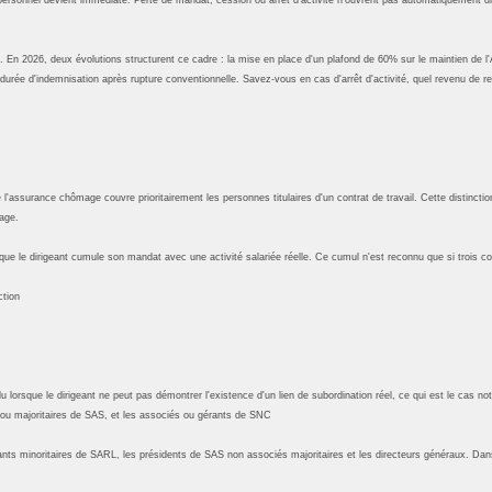
 En 2026, deux évolutions structurent ce cadre : la mise en place d'un plafond de 60% sur le maintien de l'
urée d'indemnisation après rupture conventionnelle. Savez-vous en cas d'arrêt d'activité, quel revenu de 
e l'assurance chômage couvre prioritairement les personnes titulaires d'un contrat de travail. Cette distinc
age.
sque le dirigeant cumule son mandat avec une activité salariée réelle. Ce cumul n'est reconnu que si trois con
ction
clu lorsque le dirigeant ne peut pas démontrer l'existence d'un lien de subordination réel, ce qui est le cas
ou majoritaires de SAS, et les associés ou gérants de SNC
rants minoritaires de SARL, les présidents de SAS non associés majoritaires et les directeurs généraux. Dans