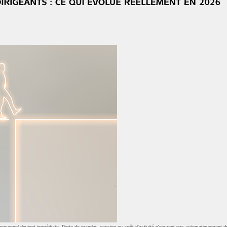
enu personnel devient immédiate. Perte de mandat, cession ou arrêt d'activité n'ouvrent pas automatiquement 