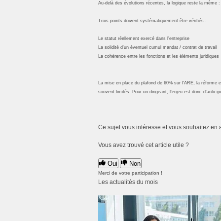
Au-delà des évolutions récentes, la logique reste la même : 
Trois points doivent systématiquement être vérifiés :
Le statut réellement exercé dans l'entreprise
La solidité d'un éventuel cumul mandat / contrat de travail
La cohérence entre les fonctions et les éléments juridiques
La mise en place du plafond de 60% sur l'ARE, la réforme en c
souvent limités. Pour un dirigeant, l'enjeu est donc d'anticip
Ce sujet vous intéresse et vous souhaitez en 
Vous avez trouvé cet article utile ?
Oui
Non
Merci de votre participation !
Les actualités du mois