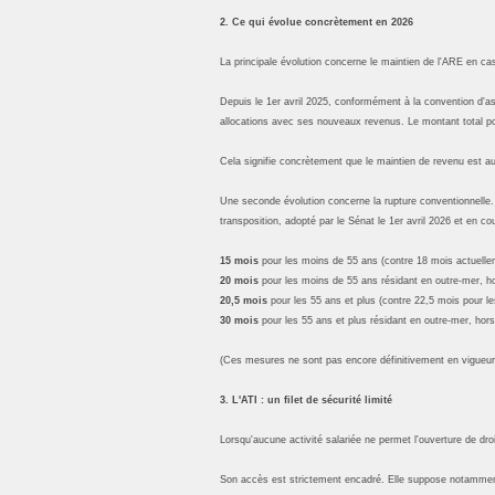
2. Ce qui évolue concrètement en 2026
La principale évolution concerne le maintien de l'ARE en cas
Depuis le 1er avril 2025, conformément à la convention d'a
allocations avec ses nouveaux revenus. Le montant total pou
Cela signifie concrètement que le maintien de revenu est au
Une seconde évolution concerne la rupture conventionnelle. L
transposition, adopté par le Sénat le 1er avril 2026 et en c
15 mois
pour les moins de 55 ans (contre 18 mois actuelle
20 mois
pour les moins de 55 ans résidant en outre-mer, h
20,5 mois
pour les 55 ans et plus (contre 22,5 mois pour le
30 mois
pour les 55 ans et plus résidant en outre-mer, hor
(Ces mesures ne sont pas encore définitivement en vigueur, 
3. L'ATI : un filet de sécurité limité
Lorsqu'aucune activité salariée ne permet l'ouverture de droit
Son accès est strictement encadré. Elle suppose notammen