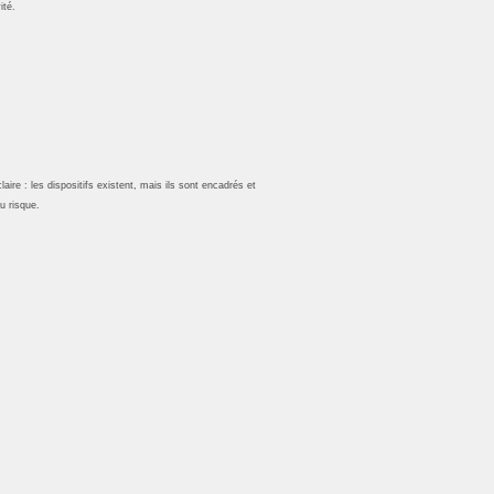
ité.
aire : les dispositifs existent, mais ils sont encadrés et
u risque.