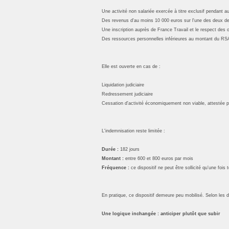
Une activité non salariée exercée à titre exclusif pendant
Des revenus d'au moins 10 000 euros sur l'une des deux der
Une inscription auprès de France Travail et le respect des 
Des ressources personnelles inférieures au montant du RS
Elle est ouverte en cas de :
Liquidation judiciaire
Redressement judiciaire
Cessation d'activité économiquement non viable, attestée pa
L'indemnisation reste limitée :
Durée :
182 jours
Montant :
entre 600 et 800 euros par mois
Fréquence :
ce dispositif ne peut être sollicité qu'une fois 
En pratique, ce dispositif demeure peu mobilisé. Selon les 
Une logique inchangée : anticiper plutôt que subir