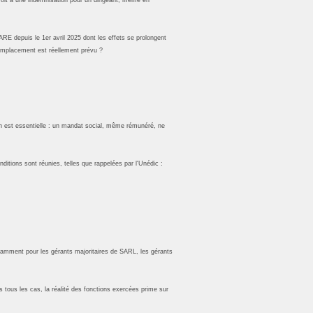
ARE depuis le 1er avril 2025 dont les effets se prolongent
remplacement est réellement prévu ?
tion est essentielle : un mandat social, même rémunéré, ne
ditions sont réunies, telles que rappelées par l'Unédic :
 notamment pour les gérants majoritaires de SARL, les gérants
 tous les cas, la réalité des fonctions exercées prime sur