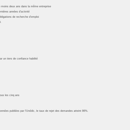
 au moins deux ans dans la même entreprise
nières années d'activité
obligations de recherche d'emploi
A
r un tiers de confiance habilité
tous les cinq ans
données publiées par l'Unédic, le taux de rejet des demandes atteint 86%.