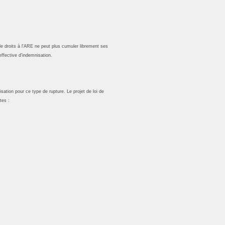
e droits à l'ARE ne peut plus cumuler librement ses
ffective d'indemnisation.
ation pour ce type de rupture. Le projet de loi de
tes :