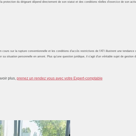
la protection du dirigeant dépend directement de son statut et des conditions réelles d'exercice de son activ
ours sur la rupture conventionnelle et les conditions d'accès restrictives de l'ATI illustrent une tendance cl
er sa situation personnelle en amont. Plus qu'une question juridique, il s'agit d'un véritable sujet de gestion d
avoir plus,
prenez un rendez vous avec votre Expert-comptable