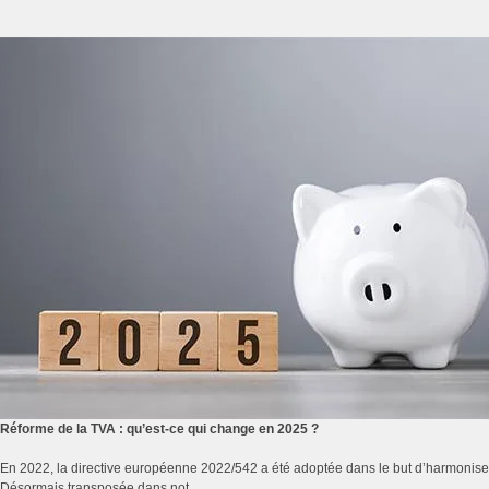
Réforme de la TVA : qu’est-ce qui change en 2025 ?
En 2022, la directive européenne 2022/542 a été adoptée dans le but d’harmoniser
Désormais transposée dans not...