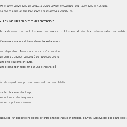
Un modèle conçu dans un contexte stable devient mécaniquement fragile dans l’incertitude.
Ce qui fonctionnait hier peut devenir une faiblesse aujourd’hui.
2. Les fragilités modernes des entreprises
Les vulnérabilités ne sont plus seulement financières. Elles sont structurelles, parfois invisibles au quotidien
Certaines situations doivent alerter immédiatement :
une dépendance forte à un seul canal d’acquisition,
un chiffre d’affaires concentré sur quelques clients,
une offre peu différenciante,
une organisation reposant sur une personne clé.
À cela s’ajoute une pression croissante sur la rentabilité :
cycles de vente plus longs,
négociations plus fréquentes,
délais de paiement étendus.
Résultat : un déséquilibre progressif entre encaissements et charges, souvent aggravé par des coûts rigide