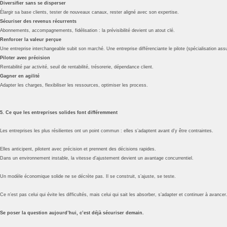
Diversifier sans se disperser
Élargir sa base clients, tester de nouveaux canaux, rester aligné avec son expertise.
Sécuriser des revenus récurrents
Abonnements, accompagnements, fidélisation : la prévisibilité devient un atout clé.
Renforcer la valeur perçue
Une entreprise interchangeable subit son marché. Une entreprise différenciante le pilote (spécialisation assumé
Piloter avec précision
Rentabilité par activité, seuil de rentabilité, trésorerie, dépendance client.
Gagner en agilité
Adapter les charges, flexibiliser les ressources, optimiser les process.
5. Ce que les entreprises solides font différemment
Les entreprises les plus résilientes ont un point commun : elles s’adaptent avant d’y être contraintes.
Elles anticipent, pilotent avec précision et prennent des décisions rapides.
Dans un environnement instable, la vitesse d’ajustement devient un avantage concurrentiel.
Un modèle économique solide ne se décrète pas. Il se construit, s’ajuste, se teste.
Ce n’est pas celui qui évite les difficultés, mais celui qui sait les absorber, s’adapter et continuer à avancer
Se poser la question aujourd’hui, c’est déjà sécuriser demain.