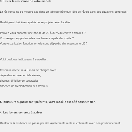
3. Tester la résistance de votre modèle
La résilience ne se mesure pas dans un tableau théorique. Elle se révèle dans des situations concrètes.
Un dirigeant doit être capable de se projeter avec lucidité :
Pouvez-vous absorber une baisse de 20 à 30 % du chiffre d’affaires ?
Vos marges supportent-elles une hausse rapide des coûts ?
Votre organisation fonctionne-t-elle sans dépendre d’une personne clé ?
Voici quelques indicateurs à surveiller :
trésorerie inférieure à 3 mois de charges fixes,
dépendance commerciale élevée,
charges difficilement ajustables,
absence de diversification des revenus.
Si plusieurs signaux sont présents, votre modèle est déjà sous tension.
4. Les leviers concrets à activer
Renforcer la résilience se passe par des ajustements réels et cohérents avec son positionnement.