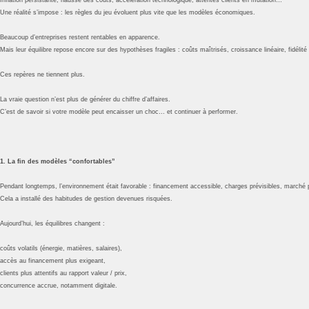
Une réalité s’impose : les règles du jeu évoluent plus vite que les modèles économiques.
Beaucoup d’entreprises restent rentables en apparence.
Mais leur équilibre repose encore sur des hypothèses fragiles : coûts maîtrisés, croissance linéaire, fidélité 
Ces repères ne tiennent plus.
La vraie question n’est plus de générer du chiffre d’affaires.
C’est de savoir si votre modèle peut encaisser un choc… et continuer à performer.
1. La fin des modèles “confortables”
Pendant longtemps, l’environnement était favorable : financement accessible, charges prévisibles, marché 
Cela a installé des habitudes de gestion devenues risquées.
Aujourd’hui, les équilibres changent :
coûts volatils (énergie, matières, salaires),
accès au financement plus exigeant,
clients plus attentifs au rapport valeur / prix,
concurrence accrue, notamment digitale.