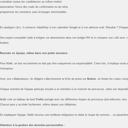
centraliser toutes les candidatures au même endroit
automatiser l’envoi des mails de confirmation ou de refus
programmer les entretiens sans échanges interminables
En quelques clics, il connecte Jobaffinity à son calendrier Google et à son adresse mail. Résultat ? Chaque 
Son expert-comptable l’aide à intégrer cet abonnement dans son budget RH et à comparer son coût avec celu
évident.
Recruter en équipe, même dans une petite structure
Pour Malik, un bon recrutement ne doit pas être uniquement sa responsabilité. Cette fois, il implique tout
l’entreprise.
Avec ses collaborateurs, ils rédigent collectivement la fiche de poste sur
Notion
, en listant les vraies co
Chaque membre de l’équipe participe ensuite à un entretien à un moment du processus, selon ses disponibilit
Malik crée un tableau de bord
Trello
partagé avec les différentes étapes du processus (pré-sélection, test, 
Chacun peut y accéder facilement, même depuis son téléphone.
En impliquant l’équipe, Malik favorise une meilleure intégration et réduit le risque de turnover… un paramè
Attention à la gestion des données personnelles :