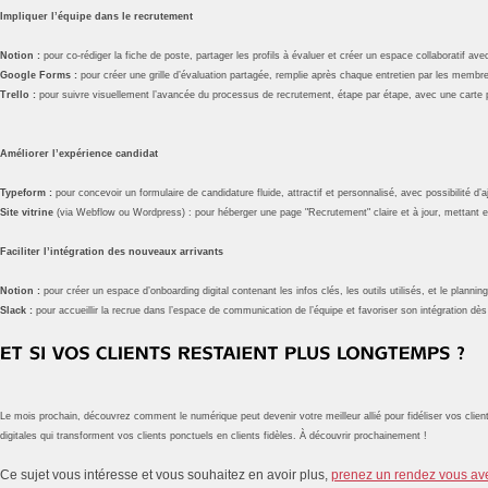
Impliquer l’équipe dans le recrutement
Notion :
pour co-rédiger la fiche de poste, partager les profils à évaluer et créer un espace collaboratif avec
Google Forms :
pour créer une grille d’évaluation partagée, remplie après chaque entretien par les membre
Trello :
pour suivre visuellement l’avancée du processus de recrutement, étape par étape, avec une carte 
Améliorer l’expérience candidat
Typeform :
pour concevoir un formulaire de candidature fluide, attractif et personnalisé, avec possibilité d’
Site vitrine
(via Webflow ou Wordpress) : pour héberger une page "Recrutement" claire et à jour, mettant en
Faciliter l’intégration des nouveaux arrivants
Notion :
pour créer un espace d’onboarding digital contenant les infos clés, les outils utilisés, et le plann
Slack :
pour accueillir la recrue dans l’espace de communication de l’équipe et favoriser son intégration dès 
Le mois prochain, découvrez comment le numérique peut devenir votre meilleur allié pour fidéliser vos clien
digitales qui transforment vos clients ponctuels en clients fidèles. À découvrir prochainement !
Ce sujet vous intéresse et vous souhaitez en avoir plus,
prenez un rendez vous av