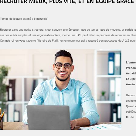
Temps de lecture estimé : 6 minute(s)
Recruter dans une petite structure, c’est souvent une épreuve : peu de temps, peu de moyens, et parfois peu d
sur des outils simples et une organisation claire, même une TPE peut offrir un parcours de recrutement flu
Ce mois-ci, on vous raconte l’histoire de Malik, un entrepreneur qui a repensé son processus de A à Z pour 
L’entr
Prénom
Activit
Équipe
Année d
Depuis 
environ
Quand v
publiée
fluide
.