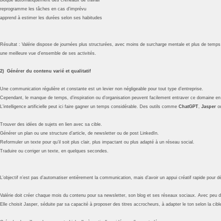
reprogramme les tâches en cas d’imprévu
apprend à estimer les durées selon ses habitudes
Résultat : Valérie dispose de journées plus structurées, avec moins de surcharge mentale et plus de temps
une meilleure vue d’ensemble de ses activités.
2) Générer du contenu varié et qualitatif
Une communication régulière et constante est un levier non négligeable pour tout type d’entreprise.
Cependant, le manque de temps, d’inspiration ou d’organisation peuvent facilement entraver ce domaine en 
L’intelligence artificielle peut ici faire gagner un temps considérable. Des outils comme
ChatGPT
,
Jasper
o
Trouver des idées de sujets en lien avec sa cible.
Générer un plan ou une structure d’article, de newsletter ou de post LinkedIn.
Reformuler un texte pour qu’il soit plus clair, plus impactant ou plus adapté à un réseau social.
Traduire ou corriger un texte, en quelques secondes.
L’objectif n’est pas d’automatiser entièrement la communication, mais d’avoir un appui créatif rapide pour dé
Valérie doit créer chaque mois du contenu pour sa newsletter, son blog et ses réseaux sociaux. Avec peu de 
Elle choisit Jasper, séduite par sa capacité à proposer des titres accrocheurs, à adapter le ton selon la cibl