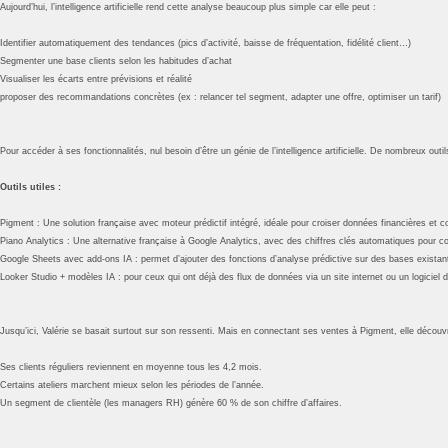
Aujourd’hui, l’intelligence artificielle rend cette analyse beaucoup plus simple car elle peut :
Identifier automatiquement des tendances (pics d’activité, baisse de fréquentation, fidélité client…)
Segmenter une base clients selon les habitudes d’achat
Visualiser les écarts entre prévisions et réalité
proposer des recommandations concrètes (ex : relancer tel segment, adapter une offre, optimiser un tarif)
Pour accéder à ses fonctionnalités, nul besoin d’être un génie de l’intelligence artificielle. De nombreux o
Outils utiles :
Pigment : Une solution française avec moteur prédictif intégré, idéale pour croiser données financières et 
Piano Analytics : Une alternative française à Google Analytics, avec des chiffres clés automatiques pour c
Google Sheets avec add-ons IA : permet d’ajouter des fonctions d’analyse prédictive sur des bases existant
Looker Studio + modèles IA : pour ceux qui ont déjà des flux de données via un site internet ou un logiciel d
Jusqu’ici, Valérie se basait surtout sur son ressenti. Mais en connectant ses ventes à Pigment, elle découv
Ses clients réguliers reviennent en moyenne tous les 4,2 mois.
Certains ateliers marchent mieux selon les périodes de l’année.
Un segment de clientèle (les managers RH) génère 60 % de son chiffre d’affaires.