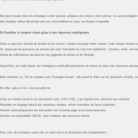
Elle peut ensuite relire les échanges à tête reposée, préparer une relance client précise, et surtout intégre
elle l’emploie même désormais pour les visioconférences avec son Expert-comptable.
5) Fluidifier la relation client grâce à des réponses intelligentes
Dans un parcours d’achat de produit ou de service, chaque message client compte, mais chaque minute a
Or, beaucoup de questions qui arrivent par mail, formulaire ou chat sont répétitives : horaires, tarifs, ins
Autant de sollicitations qui peuvent vite grignoter du temps et de l’énergie.
Aujourd’hui, les outils basés sur l’intelligence artificielle permettent de mettre en place des réponses au
Mais attention, ici, l’IA ne remplace pas l’échange humain : elle prend le relais sur les questions simples
En effet, grâce à l’IA, il est possible de :
Créer un chatbot formé à vos documents (site, CGV, FAQ…) qui répond avec précision aux visiteurs.
Répondre en langage naturel aux questions simples, même formulées de façon imparfaite
Orienter automatiquement les demandes vers la bonne page ou la bonne personne
Assurer une disponibilité 24h/24, sans mobiliser une ressource interne
Pour cela, de nombreux outils clés en main sont à la disposition des entrepreneurs :