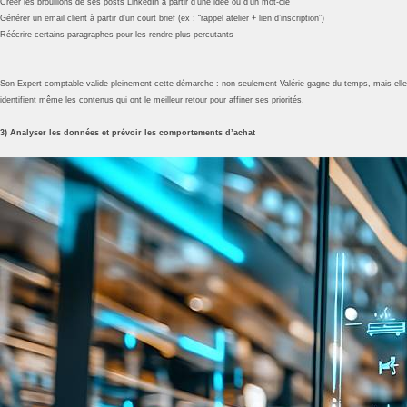
Créer les brouillons de ses posts LinkedIn à partir d’une idée ou d’un mot-clé
Générer un email client à partir d’un court brief (ex : “rappel atelier + lien d’inscription”)
Réécrire certains paragraphes pour les rendre plus percutants
Son Expert-comptable valide pleinement cette démarche : non seulement Valérie gagne du temps, mais elle p
identifient même les contenus qui ont le meilleur retour pour affiner ses priorités.
3) Analyser les données et prévoir les comportements d’achat