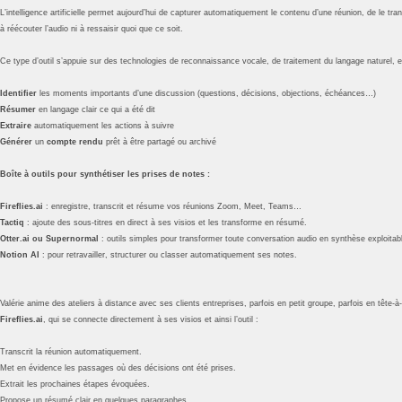
L’intelligence artificielle permet aujourd’hui de capturer automatiquement le contenu d’une réunion, de le t
à réécouter l’audio ni à ressaisir quoi que ce soit.
Ce type d’outil s’appuie sur des technologies de reconnaissance vocale, de traitement du langage naturel, 
Identifier
les moments importants d’une discussion (questions, décisions, objections, échéances…)
Résumer
en langage clair ce qui a été dit
Extraire
automatiquement les actions à suivre
Générer
un
compte rendu
prêt à être partagé ou archivé
Boîte à outils pour synthétiser les prises de notes :
Fireflies.ai
: enregistre, transcrit et résume vos réunions Zoom, Meet, Teams…
Tactiq
: ajoute des sous-titres en direct à ses visios et les transforme en résumé.
Otter.ai
ou Supernormal
: outils simples pour transformer toute conversation audio en synthèse exploitab
Notion AI
: pour retravailler, structurer ou classer automatiquement ses notes.
Valérie anime des ateliers à distance avec ses clients entreprises, parfois en petit groupe, parfois en tête-à
Fireflies.ai
, qui se connecte directement à ses visios et ainsi l’outil :
Transcrit la réunion automatiquement.
Met en évidence les passages où des décisions ont été prises.
Extrait les prochaines étapes évoquées.
Propose un résumé clair en quelques paragraphes.