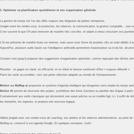
1- Optimiser sa planification quotidienne et son organisation générale.
La gestion du temps est l’un des défis majeurs des dirigeants de petites entreprises.
Jongler entre les rendez-vous, la production, les relances, la communication, la gestion comptable… tout en 
C’est souvent là que l’IA peut intervenir de manière très concrète, en aidant à mieux structurer ses journée
L’IA est présente de manière brute sur internet, mais aussi sous forme de produits clés en main dédiés à la
Aujourd’hui, plusieurs outils basés sur l’intelligence artificielle permettent d’automatiser sa to-do list, de 
Certains vont jusqu’à proposer des suggestions d’organisation optimisée, comme regrouper des tâches simi
Résultat : on gagne en clarté, en efficacité, et on réduit le fameux sentiment d’être « toujours débordé ».
Parmi les outils accessibles, voici une petite sélection adaptée au monde de l’entrepreneuriat :
Motion ou MyMap.ai
proposent un système d’agenda intelligent qui réorganise votre emploi du temps aut
Notion AI
permet de structurer des projets, synthétiser des listes d’actions ou planifier des étapes à parti
Contrairement aux outils classiques qui nécessitent une saisie précise ou un modèle figé, ici, il suffit de ré
les interprète, les organise, et propose une structure logique.
Valérie jonglait avec ses rendez-vous de coaching, ses ateliers et les relances administratives, au point de s
MyMap.ai, connecté à son agenda Google. En quelques semaines, l’outil :
bloque automatiquement des créneaux de travail