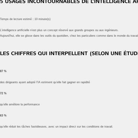
Temps de lecture estimé : 10 minute(s)
L’intelligence artificielle n’est plus un concept réservé aux grands groupes ou aux ingénieurs.
Aujourd’hui, elle se glisse dans les outils du quotidien, chez les particuliers comme dans le monde du travail
87 %
des dirigeants ayant adopté l’IA estiment qu’elle fait gagner en rapidité
72 %
qu’elle améliore la performance
63 %
qu’elle réduit les tâches fastidieuses, avec un impact direct sur les conditions de travail.