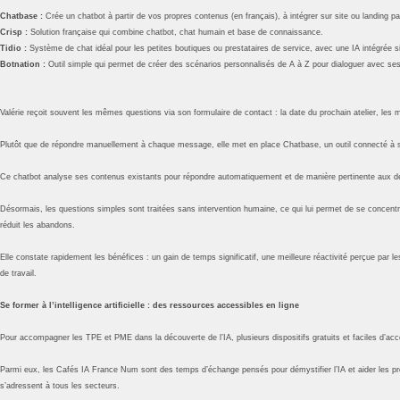
Chatbase :
Crée un chatbot à partir de vos propres contenus (en français), à intégrer sur site ou landing p
Crisp :
Solution française qui combine chatbot, chat humain et base de connaissance.
Tidio :
Système de chat idéal pour les petites boutiques ou prestataires de service, avec une IA intégrée s
Botnation :
Outil simple qui permet de créer des scénarios personnalisés de A à Z pour dialoguer avec ses 
Valérie reçoit souvent les mêmes questions via son formulaire de contact : la date du prochain atelier, les 
Plutôt que de répondre manuellement à chaque message, elle met en place Chatbase, un outil connecté à 
Ce chatbot analyse ses contenus existants pour répondre automatiquement et de manière pertinente aux 
Désormais, les questions simples sont traitées sans intervention humaine, ce qui lui permet de se concent
réduit les abandons.
Elle constate rapidement les bénéfices : un gain de temps significatif, une meilleure réactivité perçue par 
de travail.
Se former à l’intelligence artificielle : des ressources accessibles en ligne
Pour accompagner les TPE et PME dans la découverte de l’IA, plusieurs dispositifs gratuits et faciles d’acc
Parmi eux, les Cafés IA France Num sont des temps d’échange pensés pour démystifier l’IA et aider les p
s’adressent à tous les secteurs.