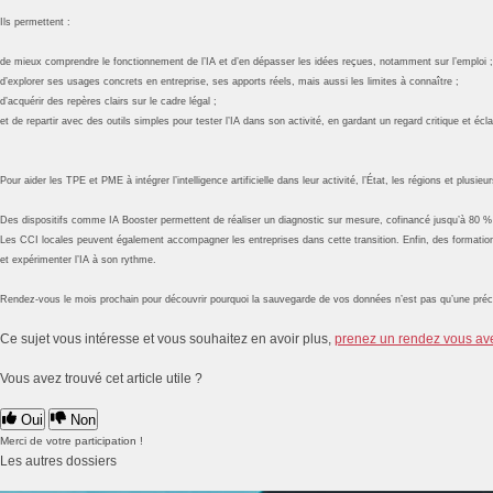
Ils permettent :
de mieux comprendre le fonctionnement de l’IA et d’en dépasser les idées reçues, notamment sur l’emploi ;
d’explorer ses usages concrets en entreprise, ses apports réels, mais aussi les limites à connaître ;
d’acquérir des repères clairs sur le cadre légal ;
et de repartir avec des outils simples pour tester l’IA dans son activité, en gardant un regard critique et écla
Pour aider les TPE et PME à intégrer l’intelligence artificielle dans leur activité, l’État, les régions et 
Des dispositifs comme IA Booster permettent de réaliser un diagnostic sur mesure, cofinancé jusqu’à 80 % pa
Les CCI locales peuvent également accompagner les entreprises dans cette transition. Enfin, des formatio
et expérimenter l’IA à son rythme.
Rendez-vous le mois prochain pour découvrir pourquoi la sauvegarde de vos données n’est pas qu’une précau
Ce sujet vous intéresse et vous souhaitez en avoir plus,
prenez un rendez vous av
Vous avez trouvé cet article utile ?
Oui
Non
Merci de votre participation !
Les autres dossiers