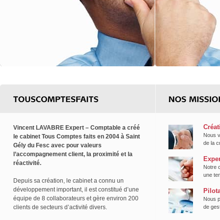
Créat
Vincent LAVABRE Expert – Comptable a créé
Nous v
le cabinet Tous Comptes faits en 2004 à Saint
de la c
Gély du Fesc avec pour valeurs
l’accompagnement client, la proximité et la
Exper
réactivité.
Notre 
une te
Depuis sa création, le cabinet a connu un
développement important, il est constitué d’une
Pilot
équipe de 8 collaborateurs et gère environ 200
Nous p
clients de secteurs d’activité divers.
de gest