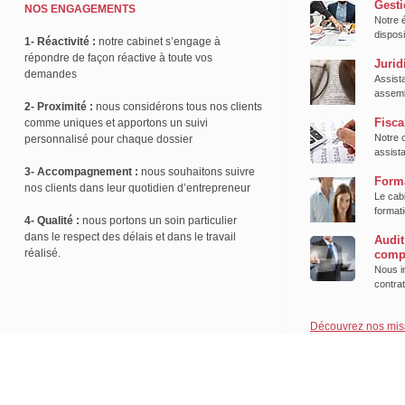
Gesti
NOS ENGAGEMENTS
Notre é
disposi
1- Réactivité :
notre cabinet s’engage à
répondre de façon réactive à toute vos
Jurid
demandes
Assist
assemb
2- Proximité :
nous considérons tous nos clients
Fisca
comme uniques et apportons un suivi
Notre 
personnalisé pour chaque dossier
assista
3- Accompagnement :
nous souhaitons suivre
Form
nos clients dans leur quotidien d’entrepreneur
Le cab
formati
4- Qualité :
nous portons un soin particulier
dans le respect des délais et dans le travail
Audit
réalisé.
comp
Nous in
contra
Découvrez nos mis