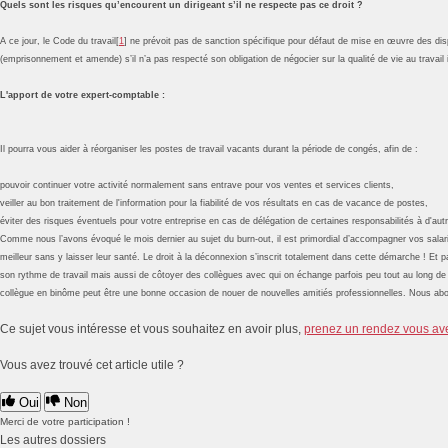
Quels sont les risques qu’encourent un dirigeant s’il ne respecte pas ce droit ?
A ce jour, le Code du travail[
1
] ne prévoit pas de sanction spécifique pour défaut de mise en œuvre des dis
(emprisonnement et amende) s’il n’a pas respecté son obligation de négocier sur la qualité de vie au travail 
L'apport de votre expert-comptable :
Il pourra vous aider à réorganiser les postes de travail vacants durant la période de congés, afin de :
pouvoir continuer votre activité normalement sans entrave pour vos ventes et services clients,
veiller au bon traitement de l'information pour la fiabilité de vos résultats en cas de vacance de postes,
éviter des risques éventuels pour votre entreprise en cas de délégation de certaines responsabilités à d'autr
Comme nous l’avons évoqué le mois dernier au sujet du burn-out, il est primordial d’accompagner vos salarié
meilleur sans y laisser leur santé. Le droit à la déconnexion s’inscrit totalement dans cette démarche ! Et 
son rythme de travail mais aussi de côtoyer des collègues avec qui on échange parfois peu tout au long de 
collègue en binôme peut être une bonne occasion de nouer de nouvelles amitiés professionnelles. Nous abor
Ce sujet vous intéresse et vous souhaitez en avoir plus,
prenez un rendez vous av
Vous avez trouvé cet article utile ?
Oui
Non
Merci de votre participation !
Les autres dossiers