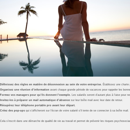
Définissez des règles en matière de déconnexion au sein de votre entreprise.
Établissez une charte p
Organisez une réunion d’information
avant chaque grande période de vacances pour rappeler les bonnes
Formez vos managers pour qu’ils donnent l’exemple.
Les salariés seront d’autant plus à l’aise pour ne
Invitez-les à préparer un mail automatique d’absence
sur leur boîte mail avec leur date de retour.
Récupérez leur téléphone portable pro avant leur départ.
Créez des pop-ups
qui s’afficheront sur l’écran de votre salarié s’il tente de se connecter à sa boîte mail.
Cela s’inscrit dans une démarche de qualité de vie au travail et permet de prévenir les risques psychosocia