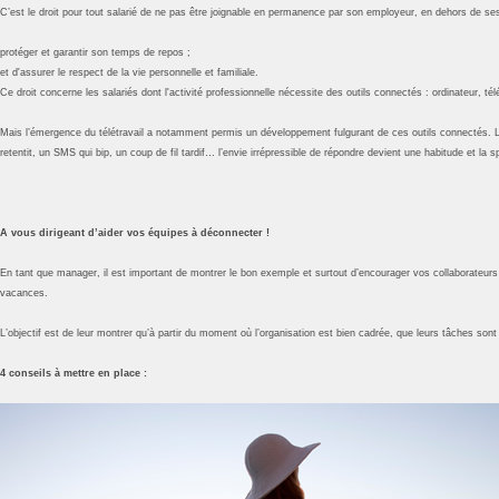
C’est le droit pour tout salarié de ne pas être joignable en permanence par son employeur, en dehors de ses h
protéger et garantir son temps de repos ;
et d'assurer le respect de la vie personnelle et familiale.
Ce droit concerne les salariés dont l'activité professionnelle nécessite des outils connectés : ordinateur, té
Mais l’émergence du télétravail a notamment permis un développement fulgurant de ces outils connectés. La d
retentit, un SMS qui bip, un coup de fil tardif… l’envie irrépressible de répondre devient une habitude et la s
A vous dirigeant d’aider vos équipes à déconnecter !
En tant que manager, il est important de montrer le bon exemple et surtout d’encourager vos collaborateurs
vacances.
L’objectif est de leur montrer qu’à partir du moment où l’organisation est bien cadrée, que leurs tâches sont c
4 conseils à mettre en place :