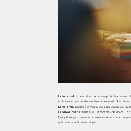
Le burn-out
est sans doute la pathologie la plus connue. Il
addictions ou encore des troubles du sommeil. Non pris en 
Le bore-out
désigne à l’inverse, une sous-charge de travail
Le brown-out
est quant à lui, un concept émergeant. Il se
Ces pathologies doivent être prises au sérieux à la fois pour
rythme de travail soient adaptés.