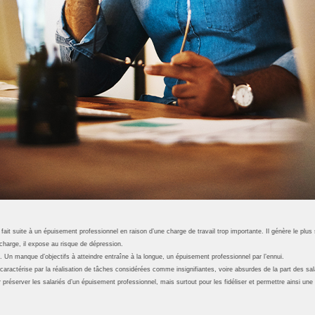
 fait suite à un épuisement professionnel en raison d’une charge de travail trop importante. Il génère le plu
charge, il expose au risque de dépression.
. Un manque d’objectifs à atteindre entraîne à la longue, un épuisement professionnel par l’ennui.
 caractérise par la réalisation de tâches considérées comme insignifiantes, voire absurdes de la part des sal
 préserver les salariés d’un épuisement professionnel, mais surtout pour les fidéliser et permettre ainsi une 