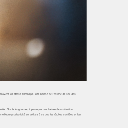
s souvent un stress chronique, une baisse de l’estime de soi, des
ariés. Sur le long terme, il provoque une baisse de motivation.
meilleure productivité en veillant à ce que les tâches confiées et leur