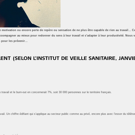
 motivation ou encore perte de repère ou sensation de ne plus être capable de rien au travail… Ces
accompagner au mieux pour redonner du sens à leur travail et s’adapter à leur productivité. Nous 
s pour les prévenir…
avail et le burn-out en concernerait 7%, soit 30 000 personnes sur le territoire français.
l. Un chiffre édifiant qui s’applique au secteur public comme au privé, encore plus avec l’essor du télétrav