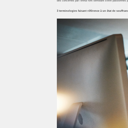
des concernés par l’ennui font semblant d’être passionnés pa
3 terminologies faisant référence à un état de souffr