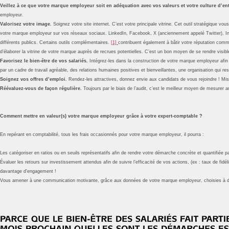
Veillez à ce que votre marque employeur soit en adéquation avec vos valeurs et votre culture d’ent
employeur.
Valorisez votre image.
Soignez votre site internet. C’est votre principale vitrine. Cet outil stratégique
votre marque employeur sur vos réseaux sociaux. LinkedIn, Facebook, X (anciennement appelé Twitter), I
différents publics. Certains outils complémentaires.
[1]
contribuent également à bâtir votre réputation com
d’élaborer la vitrine de votre marque auprès de recrues potentielles. C’est un bon moyen de se rendre visibl
Favorisez le bien-être de vos salariés.
Intégrez-les dans la construction de votre marque employeur afin q
par un cadre de travail agréable, des relations humaines positives et bienveillantes, une organisation qui res
Soignez vos offres d’emploi.
Rendez-les attractives, donnez envie aux candidats de vous rejoindre ! Misez
Réévaluez-vous de façon régulière.
Toujours par le biais de l’audit, c’est le meilleur moyen de mesurer
Comment mettre en valeur(s) votre marque employeur grâce à votre expert-comptable ?
En repérant en comptabilité, tous les frais occasionnés pour votre marque employeur, il pourra :
Les catégoriser en ratios ou en seuils représentatifs afin de rendre votre démarche concrète et quantifiée pa
Évaluer les retours sur investissement attendus afin de suivre l’efficacité de vos actions, (ex : taux de fidél
davantage d'engagement !
Vous amener à une communication motivante, grâce aux données de votre marque employeur, choisies à des f