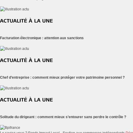
Facturation électronique : attention aux sanctions
Chef d’entreprise : comment mieux protéger votre patrimoine personnel ?
Solitude du dirigeant : comment mieux s’entourer sans perdre le contrôle ?
Le saviez-vous ?
Fonds Impact Local - Soutien aux commerces indépendants
Déco