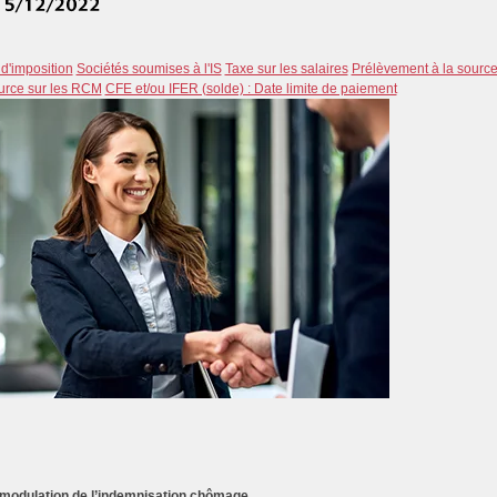
d'imposition
Sociétés soumises à l'IS
Taxe sur les salaires
Prélèvement à la sourc
ource sur les RCM
CFE et/ou IFER (solde) : Date limite de paiement
 modulation de l’indemnisation chômage