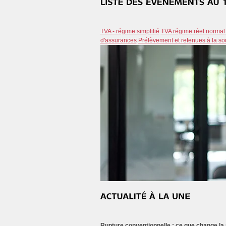
TVA - régime simplifié
TVA régime réel normal 
d'assurances
Prélèvement et retenues à la s
Rupture conventionnelle : ce que change la