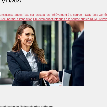
ions d'assurances
Taxe sur les salaires
Prélèvement à la source – DSN
Taxe Généra
 réel normal d'imposition
Prélèvement et retenues à la source sur les RCM
Prélève
 modulation de l’indemnisation chômage