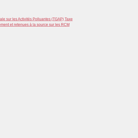
le sur les Activités Polluantes (TGAP)
Taxe
ment et retenues à la source sur les RCM