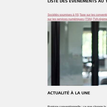
Sociétés soumises à l'IS
Taxe sur les convent
sur les services numériques (TSN)
TVA régime
Rupture conventionnelle : ce que change la