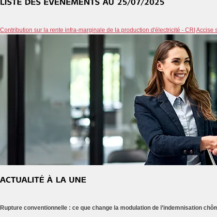
Contribution sur la rente infra-marginale de la production d'électricité - CRI
Accise s
Rupture conventionnelle : ce que change la modulation de l’indemnisation ch