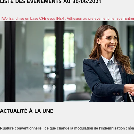
TVA - franchise en base
CFE et/ou IFER : Adhésion au prélèvement mensuel
Entre
Rupture conventionnelle : ce que change la modulation de l’indemnisation ch