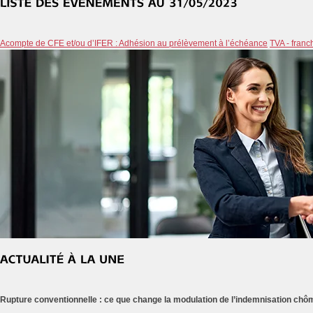
Acompte de CFE et/ou d’IFER : Adhésion au prélèvement à l’échéance
TVA - franc
Rupture conventionnelle : ce que change la modulation de l’indemnisation ch