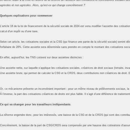
agricoles et non agricoles. Alors, qu’est-ce qui change concrètement ?
Quelques explications pour commencer
L’article 18 de la loi de financement de la sécurité sociale de 2024 est venu modifier l’assiette des cotisa
calcul d'un impôt ou d'une taxe.
Selon cet article, les cotisations sociales et la CSG (qui finance une partie de la sécurité sociale) seront
forfaitaire de 26%. Cette assiette sera déterminée sans prendre en compte le montant des cotisations socia
En effet, aujourd’hui, les TNS cotisent sur deux assiettes distinctes :
Une assiette nette, sur laquelle s’applique les cotisations sociales, créatrices de droit sociaux (retraite, inva
Une assiette brute, qui permet de calculer la CSG et la CRDS, deux contributions non créatrices de droit. Elle
Or, ce mécanisme présente un inconvénient important : pour un même niveau de prélèvements sociaux, la p
À l’inverse, la part des cotisations créatrices de droits est plus faible. Il s’agit d’une différence de traitemen
Ce qui va changer pour les travailleurs indépendants
La réforme engendre donc, pour les intéressés, une baisse de la CSG et de la CRDS (qui sont des contributi
Concrètement, la baisse de la part de CSG/CRDS sera compensée par une hausse des cotisations d'assuranc