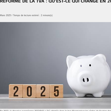
Mars 2025 / Temps de lecture estimé : 2 minute(s)
En 2022, la directive européenne 2022/542 a été adoptée dans le but d’harmoniser les règles de fixation de