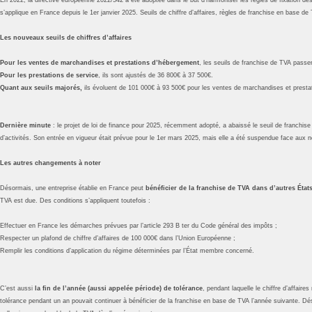
s’applique en France depuis le 1er janvier 2025. Seuils de chiffre d’affaires, règles de franchise en base
Les nouveaux seuils de chiffres d’affaires
Pour les ventes de marchandises et prestations d’hébergement
, les seuils de franchise de TVA pass
Pour les prestations de service
, ils sont ajustés de 36 800€ à 37 500€.
Quant aux seuils majorés,
ils évoluent de 101 000€ à 93 500€ pour les ventes de marchandises et presta
Dernière minute
: le projet de loi de finance pour 2025, récemment adopté, a abaissé le seuil de franchise 
d’activités. Son entrée en vigueur était prévue pour le 1er mars 2025, mais elle a été suspendue face aux 
Les autres changements à noter
Désormais, une entreprise établie en France peut
bénéficier de la franchise de TVA dans d’autres Éta
TVA est due. Des conditions s’appliquent toutefois :
Effectuer en France les démarches prévues par l’article 293 B ter du Code général des impôts ;
Respecter un plafond de chiffre d’affaires de 100 000€ dans l’Union Européenne ;
Remplir les conditions d’application du régime déterminées par l’État membre concerné.
C’est aussi
la fin de l’année (aussi appelée période) de tolérance
, pendant laquelle le chiffre d’affaire
tolérance pendant un an pouvait continuer à bénéficier de la franchise en base de TVA l’année suivante. Désor