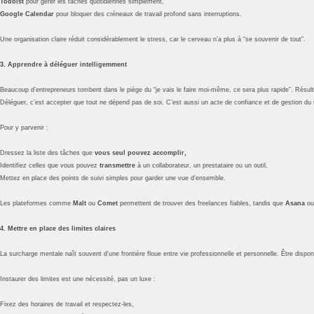
Todoist
pour gérer les tâches quotidiennes simplement,
Google Calendar
pour bloquer des créneaux de travail profond sans interruptions.
Une organisation claire réduit considérablement le stress, car le cerveau n’a plus à “se souvenir de tout”.
3. Apprendre à déléguer intelligemment
Beaucoup d’entrepreneurs tombent dans le piège du “je vais le faire moi-même, ce sera plus rapide”. Résultat 
Déléguer, c’est accepter que tout ne dépend pas de soi. C’est aussi un acte de confiance et de gestion du
Pour y parvenir :
Dressez la liste des tâches que
vous seul pouvez accomplir,
Identifiez celles que vous pouvez
transmettre
à un collaborateur, un prestataire ou un outil,
Mettez en place des points de suivi simples pour garder une vue d’ensemble.
Les plateformes comme
Malt
ou
Comet
permettent de trouver des freelances fiables, tandis que
Asana
o
4. Mettre en place des limites claires
La surcharge mentale naît souvent d’une frontière floue entre vie professionnelle et personnelle. Être dispo
Instaurer des limites est une nécessité, pas un luxe :
Fixez des horaires de travail et respectez-les,