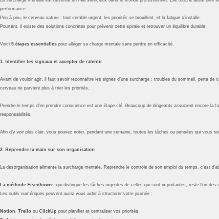
performance.
Peu à peu, le cerveau sature : tout semble urgent, les priorités se brouillent, et la fatigue s’installe.
Pourtant, il existe des solutions concrètes pour prévenir cette spirale et retrouver un équilibre durable.
Voici
5 étapes essentielles
pour alléger sa charge mentale sans perdre en efficacité.
1. Identifier les signaux et accepter de ralentir
Avant de vouloir agir, il faut savoir reconnaître les signes d’une surcharge : troubles du sommeil, perte de co
cerveau ne parvient plus à trier les priorités.
Prendre le temps d’en prendre conscience est une étape clé. Beaucoup de dirigeants associent encore la fa
responsabilités.
Afin d’y voir plus clair, vous pouvez noter, pendant une semaine, toutes les tâches ou pensées qui vous sol
2. Reprendre la main sur son organisation
La désorganisation alimente la surcharge mentale. Reprendre le contrôle de son emploi du temps, c’est d’abo
La méthode Eisenhower
, qui distingue les tâches urgentes de celles qui sont importantes, reste l’un des o
Les outils numériques peuvent aussi vous aider à structurer votre journée :
Notion
,
Trello
ou
ClickUp
pour planifier et centraliser vos priorités,