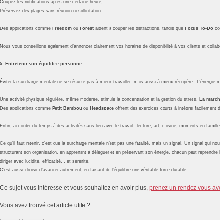
Coupez les notifications après une certaine heure,
Préservez des plages sans réunion ni sollicitation.
Des applications comme
Freedom
ou
Forest
aident à couper les distractions, tandis que
Focus To-Do
com
Nous vous conseillons également d’annoncer clairement vos horaires de disponibilité à vos clients et collabor
5. Entretenir son équilibre personnel
Éviter la surcharge mentale ne se résume pas à mieux travailler, mais aussi à mieux récupérer. L’énergie 
Une activité physique régulière, même modérée, stimule la concentration et la gestion du stress.
La march
Des applications comme
Petit Bambou
ou
Headspace
offrent des exercices courts à intégrer facilement d
Enfin, accorder du temps à des activités sans lien avec le travail : lecture, art, cuisine, moments en famille,
Ce qu’il faut retenir, c’est que la surcharge mentale n’est pas une fatalité, mais un signal. Un signal qui nou
structurant son organisation, en apprenant à déléguer et en préservant son énergie, chacun peut reprendre le 
diriger avec lucidité, efficacité… et sérénité.
C’est aussi choisir d’avancer autrement, en faisant de l’équilibre une véritable force durable.
Ce sujet vous intéresse et vous souhaitez en avoir plus,
prenez un rendez vous av
Vous avez trouvé cet article utile ?