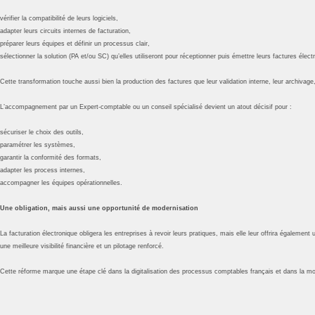
vérifier la compatibilité de leurs logiciels,
adapter leurs circuits internes de facturation,
préparer leurs équipes et définir un processus clair,
sélectionner la solution (PA et/ou SC) qu’elles utiliseront pour réceptionner puis émettre leurs factures élect
Cette transformation touche aussi bien la production des factures que leur validation interne, leur archivage
L’accompagnement par un Expert-comptable ou un conseil spécialisé devient un atout décisif pour :
sécuriser le choix des outils,
paramétrer les systèmes,
garantir la conformité des formats,
adapter les process internes,
accompagner les équipes opérationnelles.
Une obligation, mais aussi une opportunité de modernisation
La facturation électronique obligera les entreprises à revoir leurs pratiques, mais elle leur offrira égalemen
une meilleure visibilité financière et un pilotage renforcé.
Cette réforme marque une étape clé dans la digitalisation des processus comptables français et dans la modern