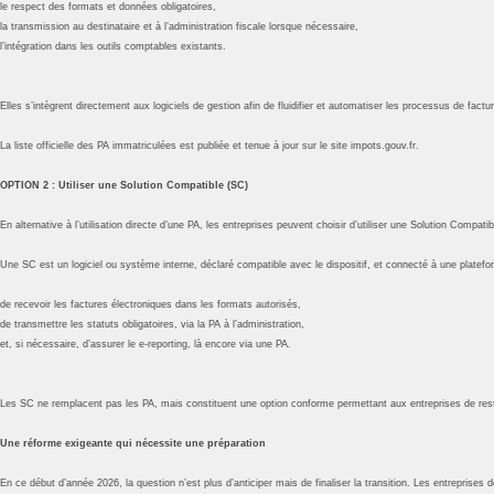
le respect des formats et données obligatoires,
la transmission au destinataire et à l’administration fiscale lorsque nécessaire,
l’intégration dans les outils comptables existants.
Elles s’intègrent directement aux logiciels de gestion afin de fluidifier et automatiser les processus de factur
La liste officielle des PA immatriculées est publiée et tenue à jour sur le site impots.gouv.fr.
OPTION 2 : Utiliser une Solution Compatible (SC)
En alternative à l’utilisation directe d’une PA, les entreprises peuvent choisir d’utiliser une Solution Compati
Une SC est un logiciel ou système interne, déclaré compatible avec le dispositif, et connecté à une platef
de recevoir les factures électroniques dans les formats autorisés,
de transmettre les statuts obligatoires, via la PA à l’administration,
et, si nécessaire, d’assurer le e-reporting, là encore via une PA.
Les SC ne remplacent pas les PA, mais constituent une option conforme permettant aux entreprises de rester
Une réforme exigeante qui nécessite une préparation
En ce début d’année 2026, la question n’est plus d’anticiper mais de finaliser la transition. Les entreprises d