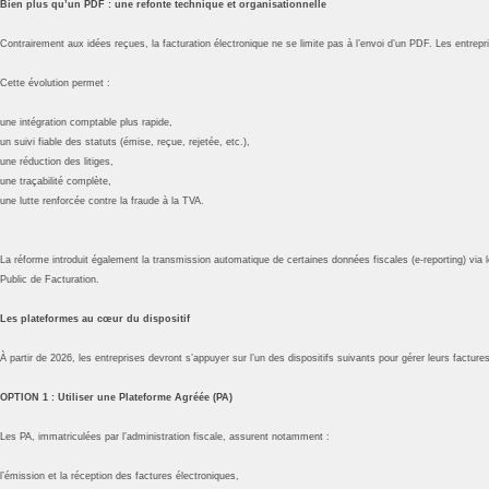
Bien plus qu’un PDF : une refonte technique et organisationnelle
Contrairement aux idées reçues, la facturation électronique ne se limite pas à l’envoi d’un PDF. Les entre
Cette évolution permet :
une intégration comptable plus rapide,
un suivi fiable des statuts (émise, reçue, rejetée, etc.),
une réduction des litiges,
une traçabilité complète,
une lutte renforcée contre la fraude à la TVA.
La réforme introduit également la transmission automatique de certaines données fiscales (e‑reporting) via 
Public de Facturation.
Les plateformes au cœur du dispositif
À partir de 2026, les entreprises devront s’appuyer sur l’un des dispositifs suivants pour gérer leurs facture
OPTION 1 : Utiliser une Plateforme Agréée (PA)
Les PA, immatriculées par l’administration fiscale, assurent notamment :
l’émission et la réception des factures électroniques,