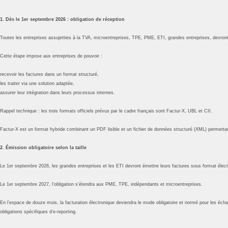
1. Dès le 1er septembre 2026 : obligation de réception
Toutes les entreprises assujetties à la TVA, microentreprises, TPE, PME, ETI, grandes entreprises, devront
Cette étape impose aux entreprises de pouvoir :
recevoir les factures dans un format structuré,
les traiter via une solution adaptée,
assurer leur intégration dans leurs processus internes.
Rappel technique : les trois formats officiels prévus par le cadre français sont Factur‑X, UBL et CII.​
Factur‑X est un format hybride combinant un PDF lisible et un fichier de données structuré (XML) permettan
2. Émission obligatoire selon la taille
Le 1er septembre 2026, les grandes entreprises et les ETI devront émettre leurs factures sous format élect
Le 1er septembre 2027, l’obligation s’étendra aux PME, TPE, indépendants et microentreprises.
En l’espace de douze mois, la facturation électronique deviendra le mode obligatoire et normé pour les écha
obligations spécifiques d’e‑reporting.