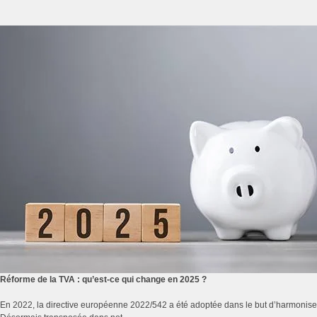
Réforme de la TVA : qu’est-ce qui change en 2025 ?
En 2022, la directive européenne 2022/542 a été adoptée dans le but d’harmoniser