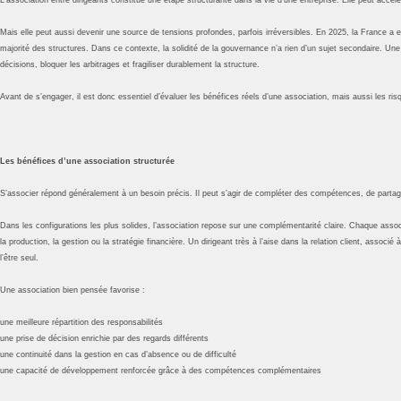
Mais elle peut aussi devenir une source de tensions profondes, parfois irréversibles. En 2025, la France 
majorité des structures. Dans ce contexte, la solidité de la gouvernance n’a rien d’un sujet secondaire. Un
décisions, bloquer les arbitrages et fragiliser durablement la structure.
Avant de s’engager, il est donc essentiel d’évaluer les bénéfices réels d’une association, mais aussi les ris
Les bénéfices d’une association structurée
S’associer répond généralement à un besoin précis. Il peut s’agir de compléter des compétences, de partage
Dans les configurations les plus solides, l’association repose sur une complémentarité claire. Chaque associé
la production, la gestion ou la stratégie financière. Un dirigeant très à l’aise dans la relation client, associé
l’être seul.
Une association bien pensée favorise :
une meilleure répartition des responsabilités
une prise de décision enrichie par des regards différents
une continuité dans la gestion en cas d’absence ou de difficulté
une capacité de développement renforcée grâce à des compétences complémentaires