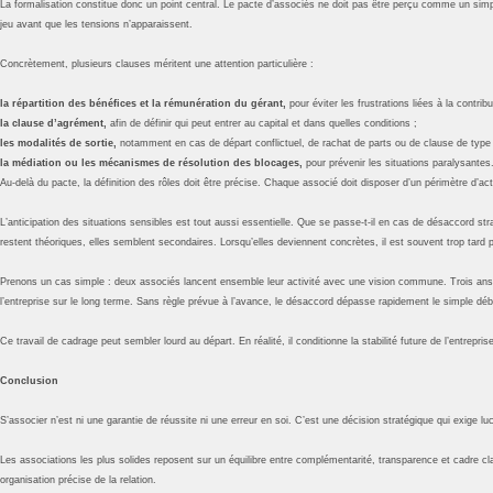
La formalisation constitue donc un point central. Le pacte d’associés ne doit pas être perçu comme un simple
jeu avant que les tensions n’apparaissent.
Concrètement, plusieurs clauses méritent une attention particulière :
la répartition des bénéfices et la rémunération du gérant,
pour éviter les frustrations liées à la contrib
la clause d’agrément,
afin de définir qui peut entrer au capital et dans quelles conditions ;
les modalités de sortie,
notamment en cas de départ conflictuel, de rachat de parts ou de clause de type b
la médiation ou les mécanismes de résolution des blocages,
pour prévenir les situations paralysantes
Au-delà du pacte, la définition des rôles doit être précise. Chaque associé doit disposer d’un périmètre d’act
L’anticipation des situations sensibles est tout aussi essentielle. Que se passe-t-il en cas de désaccord s
restent théoriques, elles semblent secondaires. Lorsqu’elles deviennent concrètes, il est souvent trop tard
Prenons un cas simple : deux associés lancent ensemble leur activité avec une vision commune. Trois ans plu
l’entreprise sur le long terme. Sans règle prévue à l’avance, le désaccord dépasse rapidement le simple déb
Ce travail de cadrage peut sembler lourd au départ. En réalité, il conditionne la stabilité future de l’entrepris
Conclusion
S’associer n’est ni une garantie de réussite ni une erreur en soi. C’est une décision stratégique qui exige luci
Les associations les plus solides reposent sur un équilibre entre complémentarité, transparence et cadre clai
organisation précise de la relation.