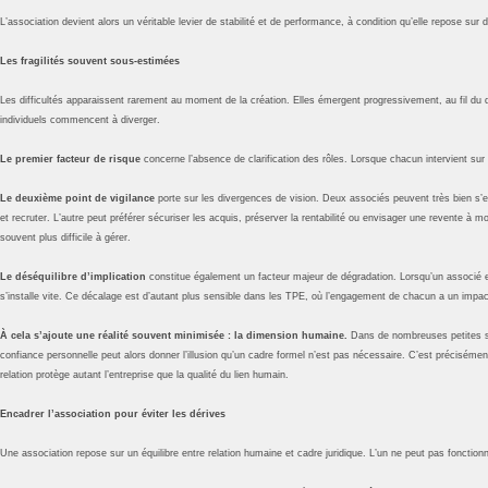
L’association devient alors un véritable levier de stabilité et de performance, à condition qu’elle repose sur 
Les fragilités souvent sous-estimées
Les difficultés apparaissent rarement au moment de la création. Elles émergent progressivement, au fil du dé
individuels commencent à diverger.
Le premier facteur de risque
concerne l’absence de clarification des rôles. Lorsque chacun intervient sur
Le deuxième point de vigilance
porte sur les divergences de vision. Deux associés peuvent très bien s’en
et recruter. L’autre peut préférer sécuriser les acquis, préserver la rentabilité ou envisager une revente à 
souvent plus difficile à gérer.
Le déséquilibre d’implication
constitue également un facteur majeur de dégradation. Lorsqu’un associé es
s’installe vite. Ce décalage est d’autant plus sensible dans les TPE, où l’engagement de chacun a un impact
À cela s’ajoute une réalité souvent minimisée : la dimension humaine.
Dans de nombreuses petites st
confiance personnelle peut alors donner l’illusion qu’un cadre formel n’est pas nécessaire. C’est précisémen
relation protège autant l’entreprise que la qualité du lien humain.
Encadrer l’association pour éviter les dérives
Une association repose sur un équilibre entre relation humaine et cadre juridique. L’un ne peut pas fonction