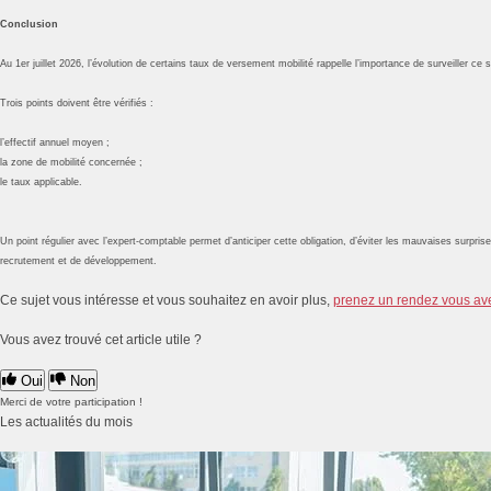
Conclusion
Au 1er juillet 2026, l’évolution de certains taux de versement mobilité rappelle l’importance de surveiller ce
Trois points doivent être vérifiés :
l’effectif annuel moyen ;
la zone de mobilité concernée ;
le taux applicable.
Un point régulier avec l’expert-comptable permet d’anticiper cette obligation, d’éviter les mauvaises surpri
recrutement et de développement.
Ce sujet vous intéresse et vous souhaitez en avoir plus,
prenez un rendez vous av
Vous avez trouvé cet article utile ?
Oui
Non
Merci de votre participation !
Les actualités du mois