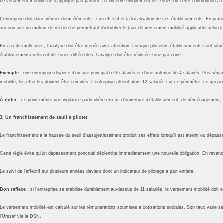
Le versement mobilité ne s’applique pas partout. Il concerne uniquement les zones où cette contribution a é
L’entreprise doit donc vérifier deux éléments : son effectif et la localisation de ses établissements. En pra
sur son site un moteur de recherche permettant d’identifier le taux de versement mobilité applicable selo
En cas de multi-sites, l’analyse doit être menée avec attention. Lorsque plusieurs établissements sont situ
établissements relèvent de zones différentes, l’analyse doit être réalisée zone par zone.
Exemple :
une entreprise dispose d’un site principal de 8 salariés et d’une antenne de 4 salariés. Pris sé
mobilité, les effectifs doivent être cumulés. L’entreprise atteint alors 12 salariés sur ce périmètre, ce qui p
À noter :
ce point mérite une vigilance particulière en cas d’ouverture d’établissement, de déménagement, 
3. Un franchissement de seuil à piloter
Le franchissement à la hausse du seuil d’assujettissement produit ses effets lorsqu’il est atteint ou dépas
Cette règle évite qu’un dépassement ponctuel déclenche immédiatement une nouvelle obligation. En revanche,
Le suivi de l’effectif sur plusieurs années devient donc un indicateur de pilotage à part entière.
Bon réflexe :
si l’entreprise se stabilise durablement au-dessus de 11 salariés, le versement mobilité doi
Le versement mobilité est calculé sur les rémunérations soumises à cotisations sociales. Son taux varie sel
l’Urssaf via la DSN.