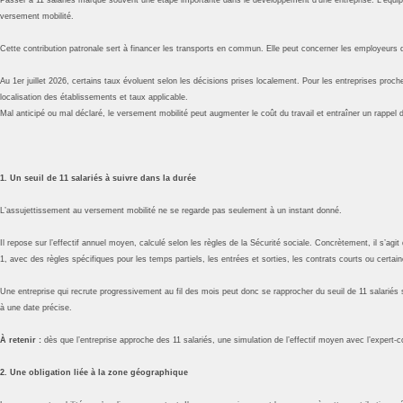
versement mobilité.
Cette contribution patronale sert à financer les transports en commun. Elle peut concerner les employeurs d
Au 1er juillet 2026, certains taux évoluent selon les décisions prises localement. Pour les entreprises proch
localisation des établissements et taux applicable.
Mal anticipé ou mal déclaré, le versement mobilité peut augmenter le coût du travail et entraîner un rappel 
1. Un seuil de 11 salariés à suivre dans la durée
L’assujettissement au versement mobilité ne se regarde pas seulement à un instant donné.
Il repose sur l’effectif annuel moyen, calculé selon les règles de la Sécurité sociale. Concrètement, il s’
1, avec des règles spécifiques pour les temps partiels, les entrées et sorties, les contrats courts ou certai
Une entreprise qui recrute progressivement au fil des mois peut donc se rapprocher du seuil de 11 salariés
à une date précise.
À retenir :
dès que l’entreprise approche des 11 salariés, une simulation de l’effectif moyen avec l’expert
2. Une obligation liée à la zone géographique