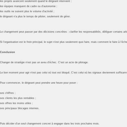
les projets avancent seulement quand le dirigeant intervient ;
les équipes manquent de cadre ou d’autonomie ;
les outils ne suivent plus le volume d’activité ;
le dirigeant n’a plus le temps de piloter, seulement de gérer.
Le changement peut passer par des décisions concrètes : clarifier les responsabilités, déléguer certains a
Si l’organisation est le frein principal, le sujet n’est plus seulement quoi faire, mais comment le faire à l’éche
Conclusion
Changer de stratégie n’est pas un aveu d’échec. C’est un acte de pilotage.
Le bon moment pour agir n’est pas celui où tout est bloqué. C’est celui où les signaux deviennent suffisamm
Pour commencer, le dirigeant peut prendre une heure pour poser :
ses chiffres ;
ses clients les plus rentables ;
ses offres les moins utiles ;
ses principaux blocages internes.
Puis décider d’un seul changement concret à engager dans les trois prochains mois.