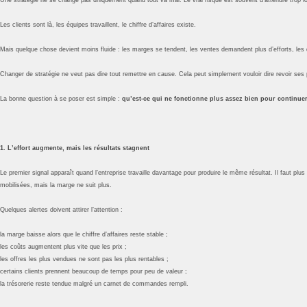
Les clients sont là, les équipes travaillent, le chiffre d’affaires existe.
Mais quelque chose devient moins fluide : les marges se tendent, les ventes demandent plus d’efforts, les dé
Changer de stratégie ne veut pas dire tout remettre en cause. Cela peut simplement vouloir dire revoir ses prix
La bonne question à se poser est simple :
qu’est-ce qui ne fonctionne plus assez bien pour continu
1. L’effort augmente, mais les résultats stagnent
Le premier signal apparaît quand l’entreprise travaille davantage pour produire le même résultat. Il faut plu
mobilisées, mais la marge ne suit plus.
Quelques alertes doivent attirer l’attention :
la marge baisse alors que le chiffre d’affaires reste stable ;
les coûts augmentent plus vite que les prix ;
les offres les plus vendues ne sont pas les plus rentables ;
certains clients prennent beaucoup de temps pour peu de valeur ;
la trésorerie reste tendue malgré un carnet de commandes rempli.