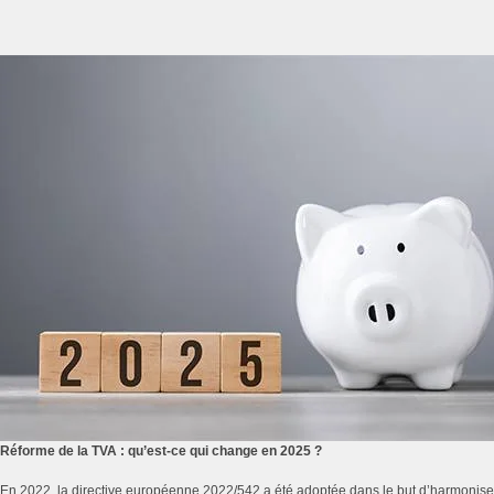
Réforme de la TVA : qu’est-ce qui change en 2025 ?
En 2022, la directive européenne 2022/542 a été adoptée dans le but d’harmoniser