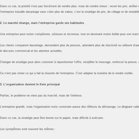
Dans ce cas, la priorité n’est pas forcément de vendre plus, mais de vendre mieux : revoir les prix, arrêter u
l’entreprise travaille davantage sans créer plus de valeur, c’est la stratégie de prix, de ciblage et de rentabili
2. Le marché change, mais l’entreprise garde ses habitudes
Une entreprise peut rester compétente, sérieuse et reconnue, tout en devenant moins lisible pour son marc
Les clients comparent davantage, demandent plus de preuves, attendent plus de réactivité ou utilisent d’autre
le discours commercial et les attentes actuelles.
Changer de stratégie peut alors consister à repositionner l’offre, simplifier le message, renforcer la preuve
Ce n’est pas renier ce qui a fait la réussite de l’entreprise. C’est adapter la manière de le rendre visible.
3. L’organisation devient le frein principal
Parfois, le problème ne vient pas du marché, mais de l’intérieur.
L’entreprise grandit, mais l’organisation reste construite autour des réflexes du démarrage. Le dirigeant val
Dans ce cas, la stratégie peut être bonne sur le papier, mais difficile à exécuter.
Les symptômes sont souvent les mêmes :