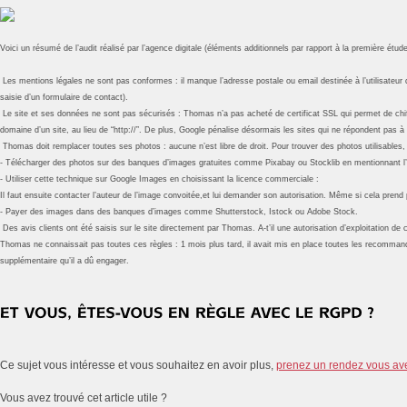
Voici un résumé de l’audit réalisé par l’agence digitale (éléments additionnels par rapport à la première étud
Les mentions légales ne sont pas conformes : il manque l’adresse postale ou email destinée à l’utilisateur q
saisie d’un formulaire de contact).
Le site et ses données ne sont pas sécurisés : Thomas n’a pas acheté de certificat SSL qui permet de chiffre
domaine d’un site, au lieu de “http://”. De plus, Google pénalise désormais les sites qui ne répondent pas
Thomas doit remplacer toutes ses photos : aucune n’est libre de droit. Pour trouver des photos utilisables, 
- Télécharger des photos sur des banques d’images gratuites comme Pixabay ou Stocklib en mentionnant l’
- Utiliser cette technique sur Google Images en choisissant la licence commerciale :
Il faut ensuite contacter l’auteur de l’image convoitée,et lui demander son autorisation. Même si cela prend p
- Payer des images dans des banques d’images comme Shutterstock, Istock ou Adobe Stock.
Des avis clients ont été saisis sur le site directement par Thomas. A-t’il une autorisation d’exploitation de c
Thomas ne connaissait pas toutes ces règles : 1 mois plus tard, il avait mis en place toutes les recommanda
supplémentaire qu’il a dû engager.
Ce sujet vous intéresse et vous souhaitez en avoir plus,
prenez un rendez vous av
Vous avez trouvé cet article utile ?