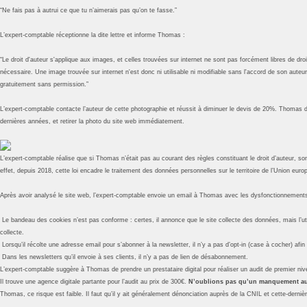
“Ne fais pas à autrui ce que tu n’aimerais pas qu’on te fasse.”
L’expert-comptable réceptionne la dite lettre et informe Thomas :
“Le droit d'auteur s'applique aux images, et celles trouvées sur internet ne sont pas forcément libres de dro
nécessaire. Une image trouvée sur internet n'est donc ni utilisable ni modifiable sans l'accord de son auteur
gratuitement sans permission.”
L’expert-comptable contacte l’auteur de cette photographie et réussit à diminuer le devis de 20%. Thomas de
dernières années, et retirer la photo du site web immédiatement.
L’expert-comptable réalise que si Thomas n’était pas au courant des règles constituant le droit d’auteur,
effet, depuis 2018, cette loi encadre le traitement des données personnelles sur le territoire de l’Union europée
Après avoir analysé le site web, l’expert-comptable envoie un email à Thomas avec les dysfonctionnement
Le bandeau des cookies n’est pas conforme : certes, il annonce que le site collecte des données, mais l’uti
collecte.
Lorsqu’il récolte une adresse email pour s’abonner à la newsletter, il n’y a pas d’opt-in (case à cocher) afin q
Dans les newsletters qu’il envoie à ses clients, il n’y a pas de lien de désabonnement.
L’expert-comptable suggère à Thomas de prendre un prestataire digital pour réaliser un audit de premier nive
Il trouve une agence digitale partante pour l’audit au prix de 300€.
N’oublions pas qu’un manquement a
Thomas, ce risque est faible. Il faut qu’il y ait généralement dénonciation auprès de la CNIL et cette-dern