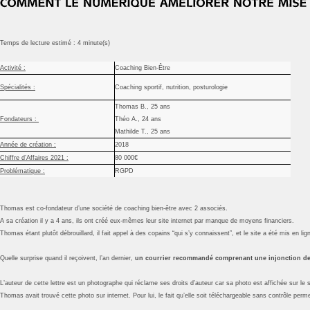
Temps de lecture estimé : 4 minute(s)
Activité :
Coaching Bien-Être
Spécialités :
Coaching sportif, nutrition, posturologie
Thomas B., 25 ans
Fondateurs :
Théo A., 24 ans
Mathilde T., 25 ans
Année de création :
2018
Chiffre d’Affaires 2021 :
80 000€
Problématique :
RGPD
Thomas est co-fondateur d’une société de coaching bien-être avec 2 associés.
A sa création il y a 4 ans, ils ont créé eux-mêmes leur site internet par manque de moyens financiers.
Thomas étant plutôt débrouillard, il fait appel à des copains “qui s’y connaissent”, et le site a été mis en l
Quelle surprise quand il reçoivent, l’an dernier,
un courrier recommandé comprenant une injonction de
L’auteur de cette lettre est un photographe qui réclame ses droits d’auteur car sa photo est affichée sur le 
Thomas avait trouvé cette photo sur internet. Pour lui, le fait qu’elle soit téléchargeable sans contrôle permet