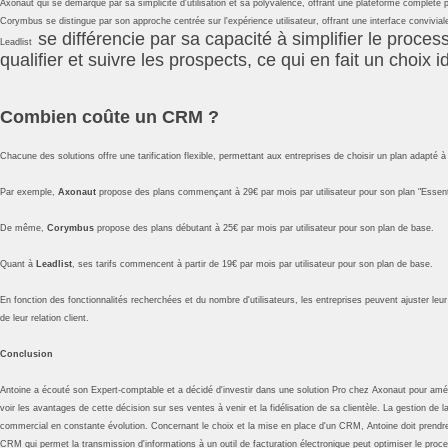
Axonaut
qui se démarque par sa simplicité d'utilisation et sa polyvalence, offrant une plateforme complète pou
Corymbus
se distingue par son approche centrée sur l'expérience utilisateur, offrant une interface convivi
se différencie par sa capacité à simplifier le proces
Leadlist
qualifier et suivre les prospects, ce qui en fait un choix 
Combien coûte un CRM ?
Chacune des solutions offre une tarification flexible, permettant aux entreprises de choisir un plan adapté 
Par exemple,
Axonaut
propose des plans commençant à 29€ par mois par utilisateur pour son plan "Essentie
De même,
Corymbus
propose des plans débutant à 25€ par mois par utilisateur pour son plan de base.
Quant à
Leadlist
, ses tarifs commencent à partir de 19€ par mois par utilisateur pour son plan de base.
En fonction des fonctionnalités recherchées et du nombre d'utilisateurs, les entreprises peuvent ajuster leu
de leur relation client.
Conclusion
Antoine a écouté son Expert-comptable et a décidé d'investir dans une solution Pro chez Axonaut pour amélior
voir les avantages de cette décision sur ses ventes à venir et la fidélisation de sa clientèle. La gestion 
commercial en constante évolution. Concernant le choix et la mise en place d'un CRM, Antoine doit prendre e
CRM qui permet la transmission d'informations à un outil de facturation électronique peut optimiser le proces