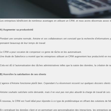
Les entreprises bénéficient de nombreux avantages en utilisant un CRM, et nous avons désormais assez de re
A) Augmenter sa productivité
Pendant une semaine normale, Antoine et ses collaborateurs ont constaté que la recherche d'informations p
prenaient beaucoup de leur temps de travail.
Le CRM a pour vocation de compenser ce genre de tâche en les automatisant.
Une étude de
Salesforce a montré que les entreprises utilisant un CRM augmentent leur productivité en 
Cela est dû à l'automatisation des tâches administratives telles que la saisie des données, la création de 
B) Accroître la satisfaction de ses clients
L’agence d’Antoine fonctionne plutôt bien. Cependant il a récemment ressenti sur quelques dossiers clients q
Antoine souhaite satisfaire cette demande, mais il ne veut pas non plus alourdir la charge de travail de se
À nouveau, le CRM est l’outil idéal pour répondre à ce type de problématique en offrant des solutions de fid
En centralisant les données client et en permettant une personnalisation des interactions, les entreprises peuve