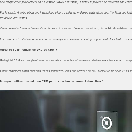
Son équipe étant partiellement en full remote (travail à distance), il note l’importance de maintenir une coh
Par le passé, Antoine gérait ses interactions clients à l'aide de multiples outils dispersés. Il utilisait des 
les détails des ventes.
Cette approche fragmentée entraînait des retards dans les réponses aux clients, des oublis de suivi des pr
Face à ces défis, Antoine a commencé à envisager une solution plus intégrée pour centraliser toutes ses do
Qu'est-ce qu'un logiciel de GRC ou CRM ?
Un logiciel CRM est une plateforme qui centralise toutes les informations relatives aux clients et aux prosp
Il peut également automatiser les tâches répétitives telles que l'envoi d'emails, la création de devis et les r
Pourquoi utiliser une solution CRM pour la gestion de votre relation client ?