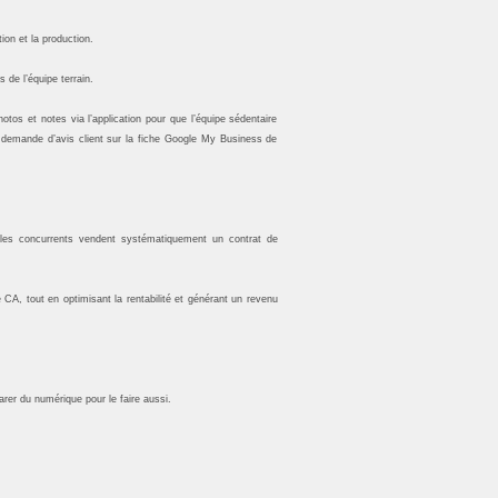
ion et la production.
de l’équipe terrain.
otos et notes via l’application pour que l’équipe sédentaire
ne demande d’avis client sur la fiche Google My Business de
e les concurrents vendent systématiquement un contrat de
 CA, tout en optimisant la rentabilité et générant un revenu
rer du numérique pour le faire aussi.