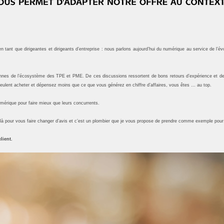
n tant que dirigeantes et dirigeants d’entreprise : nous parlons aujourd’hui du numérique au service de l’év
s de l’écosystème des TPE et PME. De ces discussions ressortent de bons retours d’expérience et des c
ulent acheter et dépensez moins que ce que vous générez en chiffre d’affaires, vous êtes … au top.
numérique pour faire mieux que leurs concurrents.
là pour vous faire changer d’avis et c’est un plombier que je vous propose de prendre comme exemple pour l’
lient.