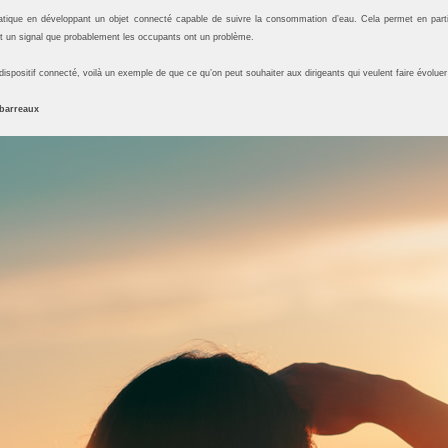
atique en développant un objet connecté capable de suivre la consommation d’eau. Cela permet en particul
est un signal que probablement les occupants ont un problème.
dispositif connecté, voilà un exemple de que ce qu’on peut souhaiter aux dirigeants qui veulent faire évoluer 
 barreaux