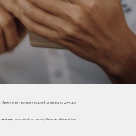
st étoffée mais l’entreprise a touché un plafond de verre que
ne mauvaise communication, une rapidité toute relative et une