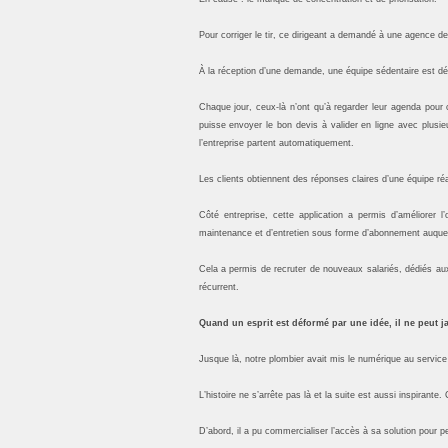
Pour corriger le tir, ce dirigeant a demandé à une agence de
À la réception d’une demande, une équipe sédentaire est dés
Chaque jour, ceux-là n’ont qu’à regarder leur agenda pour c
puisse envoyer le bon devis à valider en ligne avec plusie
l’entreprise partent automatiquement.
Les clients obtiennent des réponses claires d’une équipe réac
Côté entreprise, cette application a permis d’améliorer
maintenance et d’entretien sous forme d’abonnement auquel s
Cela a permis de recruter de nouveaux salariés, dédiés aux 
récurrent.
Quand un esprit est déformé par une idée, il ne peut j
Jusque là, notre plombier avait mis le numérique au service 
L’histoire ne s’arrête pas là et la suite est aussi inspirant
D’abord, il a pu commercialiser l’accès à sa solution pour per