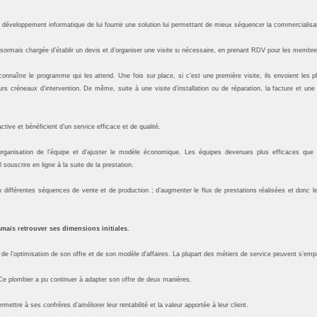
 développement informatique de lui fournir une solution lui permettant de mieux séquencer la commercialisat
ormais chargée d’établir un devis et d’organiser une visite si nécessaire, en prenant RDV pour les membres 
onnaître le programme qui les attend. Une fois sur place, si c’est une première visite, ils envoient les ph
urs créneaux d’intervention. De même, suite à une visite d’installation ou de réparation, la facture et u
tive et bénéficient d’un service efficace et de qualité.
 l’organisation de l’équipe et d’ajuster le modèle économique. Les équipes devenues plus efficaces qu
ouscrire en ligne à la suite de la prestation.
différentes séquences de vente et de production ; d’augmenter le flux de prestations réalisées et donc le
amais retrouver ses dimensions initiales.
de l’optimisation de son offre et de son modèle d'affaires. La plupart des métiers de service peuvent s’empa
e. Ce plombier a pu continuer à adapter son offre de deux manières.
mettre à ses confrères d’améliorer leur rentabilité et la valeur apportée à leur client.