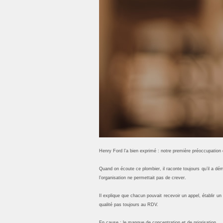
Henry Ford l’a bien exprimé : notre première préoccupation d
Quand on écoute ce plombier, il raconte toujours qu’il a dém
l’organisation ne permettait pas de crever.
Il explique que chacun pouvait recevoir un appel, établir un
qualité pas toujours au RDV.
En cause : le manque de concentration et de priorisation.