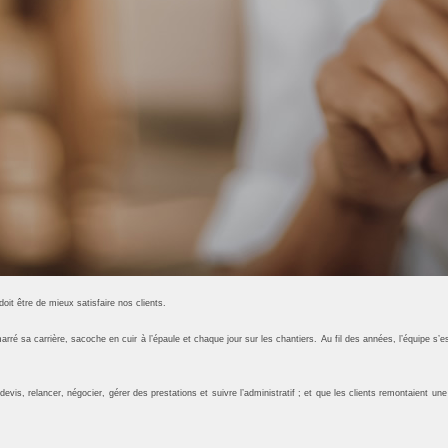
oit être de mieux satisfaire nos clients.
arré sa carrière, sacoche en cuir à l’épaule et chaque jour sur les chantiers. Au fil des années, l’équipe s’e
 devis, relancer, négocier, gérer des prestations et suivre l’administratif ; et que les clients remontaient u