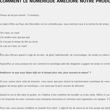
Temps de lecture estimé : 5 minute(s)
Le lapin d’Alice au Pays des Merveilles ne me contredira pas, nous sommes tous à la recherche de temps.
“En r'tard, en r'tard
J'ai rendez-vous que'que part
Je n'ai pas le temps de dire au revoir
Je suis en r'tard, en r'tard”
Être plus efficace quand il s’agit de recruter, de gérer l’administratif, de communiquer, de vendre ou même d
Aujourd’hui, je vous propose de voir comment le numérique aide des dirigeants à gagner du temps et comme
Améliorer ce que vous faites déjà en le faisant plus vite, plus souvent et mieux" ?
Si vous suivez notre série de dossiers, vous savez que pour réussir la transformation numérique de votre e
gagner du temps grâce au numérique, c’est aussi par là qu’il convient de démarrer.
Quand on est la tête dans le guidon, on s’habitue à des manières de travailler ou à des outils. Même si ça n’
c’est important de noter comment votre entreprise fonctionne et comment sont organisées vos équipes. C’e
Pour cela, vous pouvez modéliser la “journée d’un client”. L’objectif est de suivre la vie d’un avatar qui rep