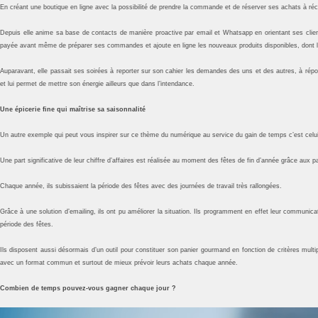
En créant une boutique en ligne avec la possibilité de prendre la commande et de réserver ses achats à récup
Depuis elle anime sa base de contacts de manière proactive par email et Whatsapp en orientant ses clien
payée avant même de préparer ses commandes et ajoute en ligne les nouveaux produits disponibles, dont 
Auparavant, elle passait ses soirées à reporter sur son cahier les demandes des uns et des autres, à répond
et lui permet de mettre son énergie ailleurs que dans l’intendance.
Une épicerie fine qui maîtrise sa saisonnalité
Un autre exemple qui peut vous inspirer sur ce thème du numérique au service du gain de temps c’est celui d
Une part significative de leur chiffre d’affaires est réalisée au moment des fêtes de fin d’année grâce aux
Chaque année, ils subissaient la période des fêtes avec des journées de travail très rallongées.
Grâce à une solution d’emailing, ils ont pu améliorer la situation. Ils programment en effet leur commun
période des fêtes.
Ils disposent aussi désormais d’un outil pour constituer son panier gourmand en fonction de critères mul
avec un format commun et surtout de mieux prévoir leurs achats chaque année.
Combien de temps pouvez-vous gagner chaque jour ?