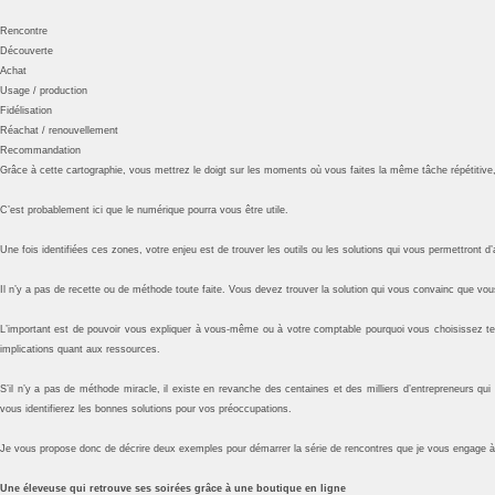
Rencontre
Découverte
Achat
Usage / production
Fidélisation
Réachat / renouvellement
Recommandation
Grâce à cette cartographie, vous mettrez le doigt sur les moments où vous faites la même tâche répétitive,
C’est probablement ici que le numérique pourra vous être utile.
Une fois identifiées ces zones, votre enjeu est de trouver les outils ou les solutions qui vous permettront d
Il n’y a pas de recette ou de méthode toute faite. Vous devez trouver la solution qui vous convainc que vou
L’important est de pouvoir vous expliquer à vous-même ou à votre comptable pourquoi vous choisissez tell
implications quant aux ressources.
S’il n’y a pas de méthode miracle, il existe en revanche des centaines et des milliers d’entrepreneurs qu
vous identifierez les bonnes solutions pour vos préoccupations.
Je vous propose donc de décrire deux exemples pour démarrer la série de rencontres que je vous engage à 
Une éleveuse qui retrouve ses soirées grâce à une boutique en ligne